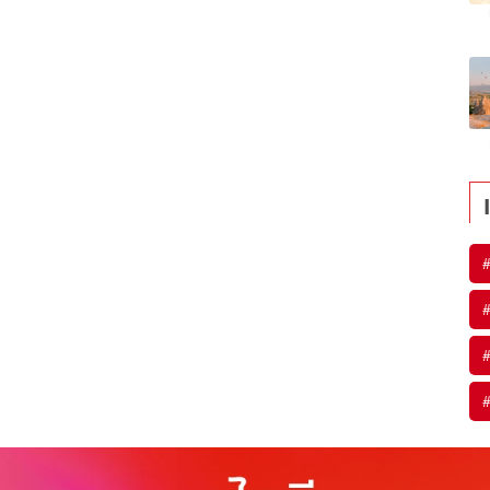
#
#
#
#