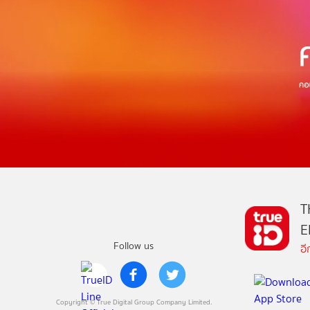
T
E
Follow us
อ
Copyright © True Digital Group Company Limited.