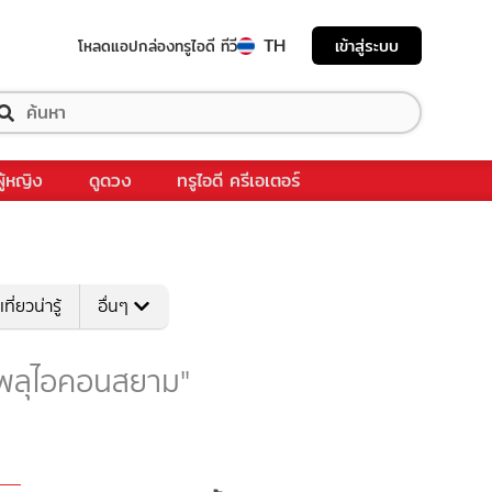
TH
เข้าสู่ระบบ
โหลดแอป
กล่องทรูไอดี ทีวี
ผู้หญิง
ดูดวง
ทรูไอดี ครีเอเตอร์
เที่ยวน่ารู้
อื่นๆ
บ "พลุไอคอนสยาม"