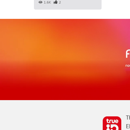
1.6K
2
T
E