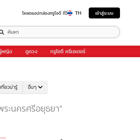
TH
เข้าสู่ระบบ
โหลดแอป
กล่องทรูไอดี ทีวี
ผู้หญิง
ดูดวง
ทรูไอดี ครีเอเตอร์
เที่ยวน่ารู้
อื่นๆ
บ "พระนครศรีอยุธยา"