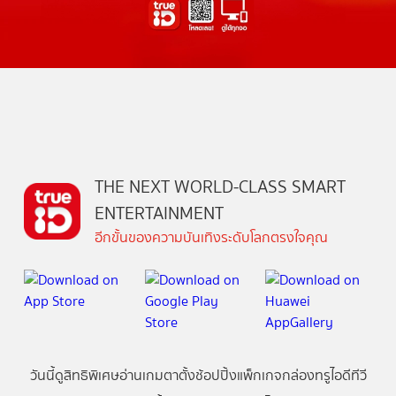
THE NEXT WORLD-CLASS SMART
ENTERTAINMENT
อีกขั้นของความบันเทิงระดับโลกตรงใจคุณ
วันนี้
ดู
สิทธิพิเศษ
อ่าน
เกม
ตาตั้ง
ช้อปปิ้ง
แพ็กเกจ
กล่องทรูไอดีทีวี