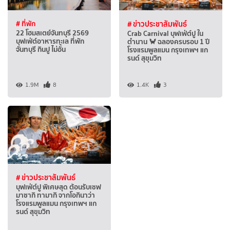
# ที่พัก
# ข่าวประชาสัมพันธ์
22 โฮมสเตย์จันทบุรี 2569
Crab Carnival บุฟเฟ่ต์ปู ใน
บุฟเฟ่ต์อาหารทะเล ที่พัก
ตำนาน 🦀 ฉลองครบรอบ 1 ปี
จันทบุรี กินปู ไม่อั้น
โรงแรมพูลแมน กรุงเทพฯ แก
รนด์ สุขุมวิท
1.9M
8
1.4K
3
# ข่าวประชาสัมพันธ์
บุฟเฟ่ต์ปู พิเศษสุด ต้อนรับเชฟ
มาซากิ ทามากิ จากโอกินาว่า
โรงแรมพูลแมน กรุงเทพฯ แก
รนด์ สุขุมวิท