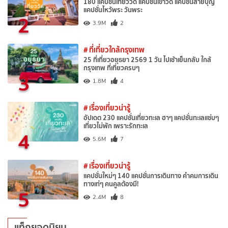
180 แคปชั่นเที่ยววัด แคปชั่นเข้าวัด แคปชั่นสายบุญ
แคปชั่นไหว้พระ วันพระ
2
3.9M
2
# ที่เที่ยวใกล้กรุงเทพ
25 ที่เที่ยวอยุธยา 2569 1 วัน ไปเช้าเย็นกลับ ใกล้
กรุงเทพ ที่เที่ยวครบๆ
3
1.8M
4
# เรื่องเที่ยวน่ารู้
อัปเดต 230 แคปชั่นเที่ยวทะเล ฮาๆ แคปชั่นทะเลแซ่บๆ
เที่ยวไม่พัก เพราะรักทะเล
4
5.6M
7
# เรื่องเที่ยวน่ารู้
แคปชั่นใหม่ๆ 140 แคปชั่นการเดินทาง คำคมการเดิน
ทางเท่ๆ คนคูลต้องมี!
5
2.4M
8
แท็กยอดนิยม