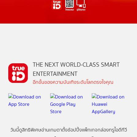
THE NEXT WORLD-CLASS SMART
ENTERTAINMENT
อีกขั้นของความบันเทิงระดับโลกตรงใจคุณ
วันนี้
ดู
สิทธิพิเศษ
อ่าน
เกม
ตาตั้ง
ช้อปปิ้ง
แพ็กเกจ
กล่องทรูไอดีทีวี