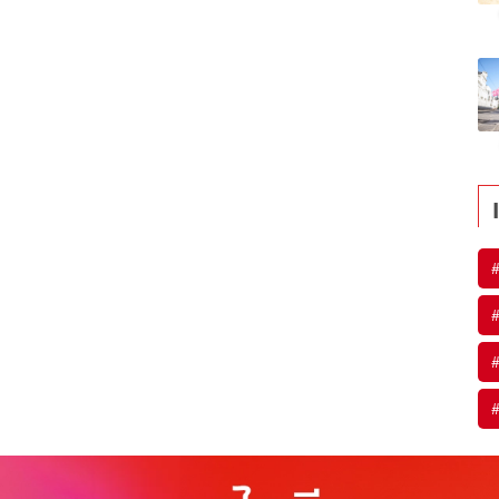
#
#
#
#