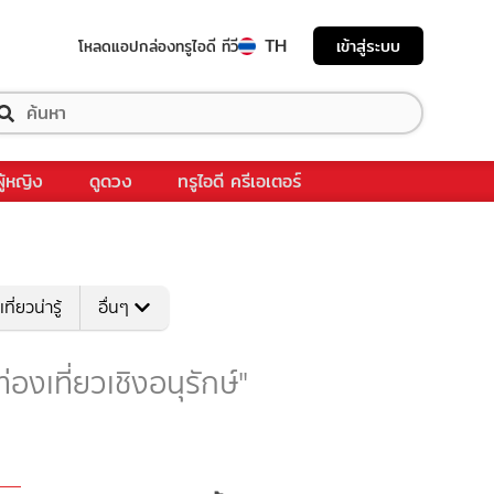
TH
เข้าสู่ระบบ
โหลดแอป
กล่องทรูไอดี ทีวี
ผู้หญิง
ดูดวง
ทรูไอดี ครีเอเตอร์
เที่ยวน่ารู้
อื่นๆ
"ท่องเที่ยวเชิงอนุรักษ์"