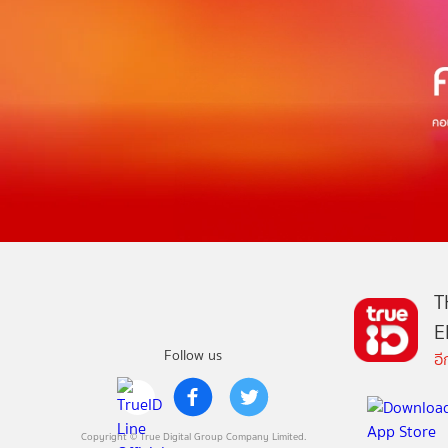
T
E
Follow us
อ
Copyright © True Digital Group Company Limited.