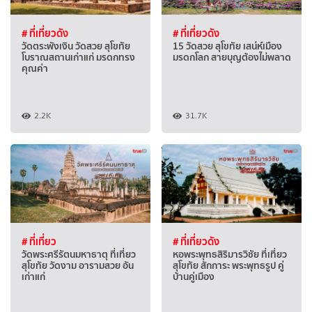
# ที่เที่ยวดัง
# ที่เที่ยวดัง
วัดตระพังเงิน วัดสวย สุโขทัย
15 วัดสวย สุโขทัย เสน่ห์เมือง
โบราณสถานเก่าแก่ มรดกทรง
มรดกโลก สายบุญต้องไม่พลาด
คุณค่า
2.2K
31.7K
# ที่เที่ยว
# ที่เที่ยวดัง
วัดพระศรีรัตนมหาธาตุ ที่เที่ยว
หอพระพุทธสิริมารวิชัย ที่เที่ยว
สุโขทัย วัดงาม อารามสวย อัน
สุโขทัย สักการะ พระพุทธรูป คู่
เก่าแก่
บ้านคู่เมือง