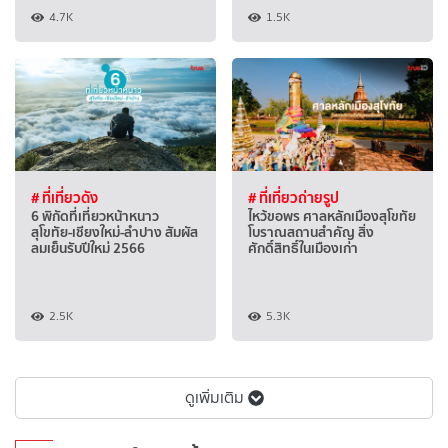
4.7K
1.5K
# ที่เที่ยวดัง
# ที่เที่ยวถ่ายรูป
6 พิกัดที่เที่ยวหน้าหนาว
ไหว้ขอพร ศาลหลักเมืองสุโขทัย
สุโขทัย-เชียงใหม่-ลำปาง สัมผัส
โบราณสถานสำคัญ สิ่ง
ลมเย็นรับปีใหม่ 2566
ศักดิ์สิทธิ์ในเมืองเก่า
2.5K
5.3K
ดูเพิ่มเติม