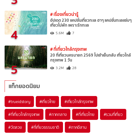
# เรื่องเที่ยวน่ารู้
อัปเดต 230 แคปชั่นเที่ยวทะเล ฮาๆ แคปชั่นทะเลแซ่บๆ
เที่ยวไม่พัก เพราะรักทะเล
4
5.6M
7
# ที่เที่ยวใกล้กรุงเทพ
20 ที่เที่ยวนครนายก 2569 ไปเช้าเย็นกลับ เที่ยวใกล้
กรุงเทพ 1 วัน
5
3.2M
28
แท็กยอดนิยม
#trueidstory
#เที่ยวไทย
#เที่ยวใกล้กรุงเทพ
#ที่เที่ยวใกล้กรุงเทพ
#ภาคกลาง
#ที่เที่ยวไทย
#รวมที่เที่ยว
#วัดสวย
#ที่เที่ยวธรรมชาติ
#ภาคอีสาน