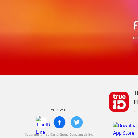
T
E
Follow us
อ
Copyright © True Digital Group Company Limited.