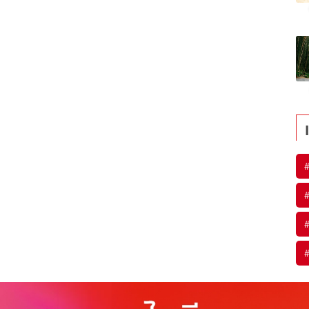
#
#
#
#