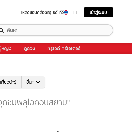
TH
เข้าสู่ระบบ
โหลดแอป
กล่องทรูไอดี ทีวี
ผู้หญิง
ดูดวง
ทรูไอดี ครีเอเตอร์
เที่ยวน่ารู้
อื่นๆ
ับ "จุดชมพลุไอคอนสยาม"