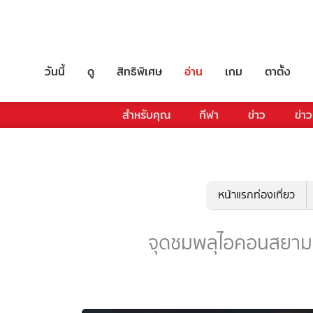
วันนี้
ดู
สิทธิพิเศษ
อ่าน
เกม
ตาตั้ง
สำหรับคุณ
กีฬา
ข่าว
ข่าว
หน้าแรกท่องเที่ยว
จุดชมพลุไอคอนสยาม - ร