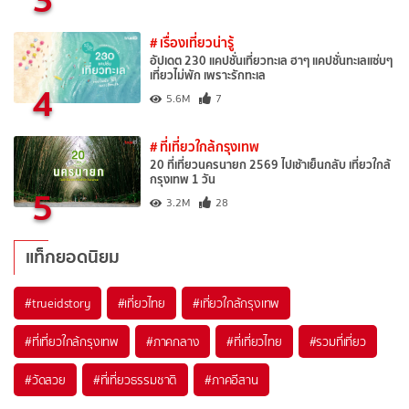
# เรื่องเที่ยวน่ารู้
อัปเดต 230 แคปชั่นเที่ยวทะเล ฮาๆ แคปชั่นทะเลแซ่บๆ
เที่ยวไม่พัก เพราะรักทะเล
4
5.6M
7
# ที่เที่ยวใกล้กรุงเทพ
20 ที่เที่ยวนครนายก 2569 ไปเช้าเย็นกลับ เที่ยวใกล้
กรุงเทพ 1 วัน
5
3.2M
28
แท็กยอดนิยม
#trueidstory
#เที่ยวไทย
#เที่ยวใกล้กรุงเทพ
#ที่เที่ยวใกล้กรุงเทพ
#ภาคกลาง
#ที่เที่ยวไทย
#รวมที่เที่ยว
#วัดสวย
#ที่เที่ยวธรรมชาติ
#ภาคอีสาน