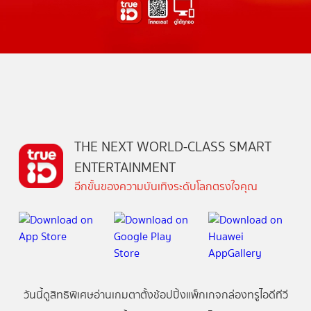
THE NEXT WORLD-CLASS SMART
ENTERTAINMENT
อีกขั้นของความบันเทิงระดับโลกตรงใจคุณ
วันนี้
ดู
สิทธิพิเศษ
อ่าน
เกม
ตาตั้ง
ช้อปปิ้ง
แพ็กเกจ
กล่องทรูไอดีทีวี