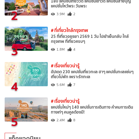
180 แคปชั่นเที่ยววัด แคปชั่นเข้าวัด แคปชั่นสายบุญ
แคปชั่นไหว้พระ วันพระ
2
3.9M
2
# ที่เที่ยวใกล้กรุงเทพ
25 ที่เที่ยวอยุธยา 2569 1 วัน ไปเช้าเย็นกลับ ใกล้
กรุงเทพ ที่เที่ยวครบๆ
3
1.8M
4
# เรื่องเที่ยวน่ารู้
อัปเดต 230 แคปชั่นเที่ยวทะเล ฮาๆ แคปชั่นทะเลแซ่บๆ
เที่ยวไม่พัก เพราะรักทะเล
4
5.6M
7
# เรื่องเที่ยวน่ารู้
แคปชั่นใหม่ๆ 140 แคปชั่นการเดินทาง คำคมการเดิน
ทางเท่ๆ คนคูลต้องมี!
5
2.4M
8
แท็กยอดนิยม