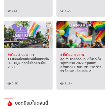
982
4.1K
# เที่ยวต่างประเทศ
# ที่เที่ยวกรุงเทพ
11 เมืองท่องเที่ยวที่เป็นมิตรต่อ
สุดปัง! บางกอกนฤมิตไพรด์ ไพ
LGBTIQ+ ที่สุดในโลก ประจำปี
รด์พาเหรด 2022 กรุงเทพ
2022
ครั้งแรก 🏳️‍🌈 ขบวนพาเหรด ว้าว
ซ่า วัดแขก - สีสมซอย 2
2.4K
11.9K
ยอดนิยมในตอนนี้