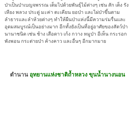
ป่าเป็นป่าเบญจพรรณ เต็มไปด้วยพันธุ์ไม้ต่างๆ เช่น สัก เต็ง รัง
เหียง พลวง ประดู่ มะค่า ตะเคียน ยอป่า และไผ่ป่าขึ้นตาม
ลำธารและลำห้วยต่างๆ ทำให้ผืนป่าแห่งนี้มีความร่มรื่นและ
อุดมสมบูรณ์เป็นอย่างมาก อีกทั้งยังเป็นที่อยู่อาศัยของสัตว์ป่า
นานาชนิด เช่น ช้าง เสือดาว เก้ง กวาง หมูป่า อีเห็น กระรอก
พังพอน กระต่ายป่า ค้างคาว และอื่นๆ อีกมากมาย
ตำนาน
อุทยานแห่งชาติถ้ำหลวง ขุนน้ำนางนอน