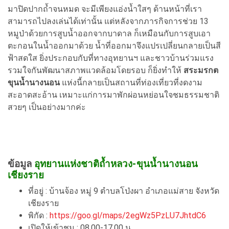
มาปิดปากถ้ำจนหมด จะมีเพียงแอ่งน้ำใสๆ ด้านหน้าที่เรา
สามารถไปลงเล่นได้เท่านั้น แต่หลังจากภารกิจการช่วย 13
หมูป่าด้วยการสูบน้ำออกจากบาดาล ก็เหมือนกับการสูบเอา
ตะกอนในน้ำออกมาด้วย น้ำที่ออกมาจึงแปรเปลี่ยนกลายเป็นสี
ฟ้าสดใส ยิ่งประกอบกับที่ทางอุทยานฯ และชาวบ้านร่วมแรง
รวมใจกันพัฒนาสภาพแวดล้อมโดยรอบ ก็ยิ่งทำให้
สระมรกต
ขุนน้ำนางนอน
แห่งนี้กลายเป็นสถานที่ท่องเที่ยวที่งดงาม
สะอาดสะอ้าน เหมาะแก่การมาพักผ่อนหย่อนใจชมธรรมชาติ
สวยๆ เป็นอย่างมากค่ะ
ข้อมูล
อุทยานแห่งชาติถ้ำหลวง-ขุนน้ำนางนอน
เชียงราย
ที่อยู่ : บ้านจ้อง หมู่ 9 ตำบลโป่งผา อำเภอแม่สาย จังหวัด
เชียงราย
พิกัด :
https://goo.gl/maps/2egWz5PzLU7JhtdC6
เปิดให้เข้าชม : 08.00-17.00 น.