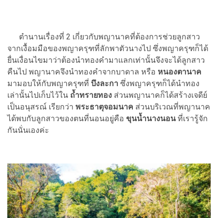
ตำนานเรื่องที่ 2 เกี่ยวกับพญานาคที่ต้องการช่วยลูกสาว
จากเงื้อมมือของพญาครุฑที่ลักพาตัวนางไป ซึ่งพญาครุฑก็ได้
ยื่นเงื่อนไขมาว่าต้องนำทองคำมาแลกเท่านั้นจึงจะได้ลูกสาว
คืนไป พญานาคจึงนำทองคำจากบาดาล หรือ
หนองตานาค
มามอบให้กับพญาครุฑที่
บึงละกา
ซึ่งพญาครุฑก็ได้นำทอง
เล่านั้นไปเก็บไว้ใน
ถ้ำทรายทอง
ส่วนพญานาคก็ได้สร้างเจดีย์
เป็นอนุสรณ์ เรียกว่า
พระธาตุจอมนาค
ส่วนบริเวณที่พญานาค
ได้พบกับลูกสาวของตนที่นอนอยู่คือ
ขุนน้ำนางนอน
ที่เรารู้จัก
กันนั่นเองค่ะ