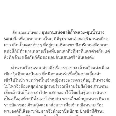
ลักษณะเด่นของ
อุทยานแห่งชาติถ้ำหลวง-ขุนน้ำนาง
นอน
คือเทือกเขาขนาดใหญ่ที่มีรูปร่างคล้ายสตรีนอนเหยียด
ยาว เกิดเป็นดอยต่างๆ ที่อยู่ตามเทือกเขา ซึ่งบริเวณเทือกเขา
แห่งนี้ก็มีตำนานหลายเรื่องที่บอกเล่าถึงที่มาที่แตกต่างกัน แต่
สิ่งที่คล้ายคลึงกันก็คือตอนจบอันแสนเศร้านั่นเองค่ะ
ตำนานเรื่องแรกกล่าวถึงเรื่องราวของ เจ้าหญิงแห่งเมือง
เชียงรุ้ง สิบสองปันนา ที่หนีตามคนรักซึ่งเป็นชายเลี้ยงม้า
เข้าไปในป่า ระหว่างนั้นเจ้าหญิงทรงพระครรภ์อยู่ เดินทางต่อ
ไม่ไหวจึงต้องหยุดพักอยู่ตรงบริเวณที่ราบริมฝั่งโขง ส่วนชาย
เลี้ยงม้านั้นก็ได้อาสาไปหาเสบียงมาให้โดยไม่รู้เลยว่านั่นจะ
เป็นครั้งสุดท้ายที่ทั้งสองได้พบกัน ชายเลี้ยงม้าถูกทหารที่พระ
ราชบิดาของเจ้าหญิงส่งมาสังหาร เมื่อเจ้าหญิงทราบเรื่อง
พระองค์ก็เสียพระทัยมากจึงนำเอาปิ่นปักผมปักเข้าที่ศีรษะ