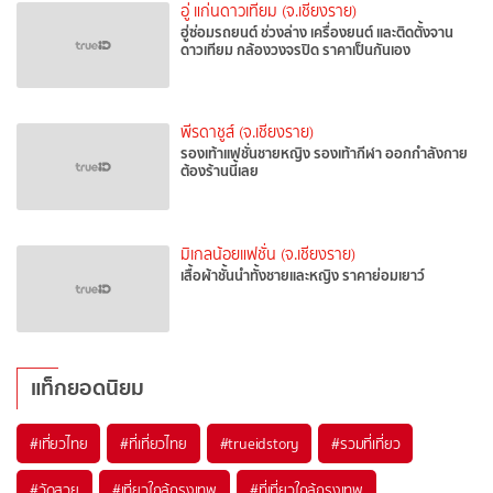
อู่ แก่นดาวเทียม (จ.เชียงราย)
ฮู่ซ่อมรถยนต์ ช่วงล่าง เครื่องยนต์ และติดตั้งจาน
ดาวเทียม กล้องวงจรปิด ราคาเป็นกันเอง
พีรดาชูส์ (จ.เชียงราย)
รองเท้าแฟชั่นชายหญิง รองเท้ากีฬา ออกกำลังกาย
ต้องร้านนี้เลย
มิเกลน้อยแฟชั่น (จ.เชียงราย)
เสื้อผ้าชั้นนำทั้งชายและหญิง ราคาย่อมเยาว์
แท็กยอดนิยม
#เที่ยวไทย
#ที่เที่ยวไทย
#trueidstory
#รวมที่เที่ยว
#วัดสวย
#เที่ยวใกล้กรุงเทพ
#ที่เที่ยวใกล้กรุงเทพ