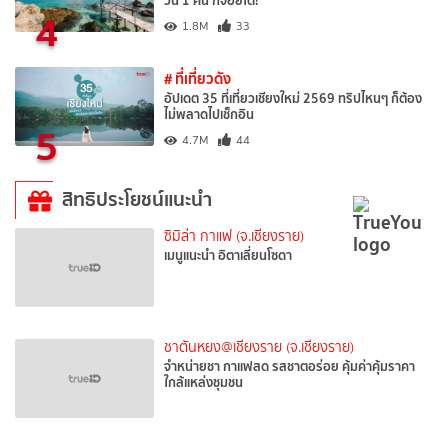
วัน 1 คืน ก็จอยได้!
4
1.8M
33
# ที่เที่ยวดัง
อัปเดต 35 ที่เที่ยวเชียงใหม่ 2569 ทริปไหนๆ ก็ต้อง
ไม่พลาดไปเช็กอิน
5
4.7M
44
สิทธิประโยชน์แนะนำ
ซิมิล่า กาแฟ (จ.เชียงราย)
เมนูแนะนำ อิตาเลี่ยนโซดา
ชาตันหยง@เชียงราย (จ.เชียงราย)
จำหน่ายชา กาแฟสด รสชาตอร่อย คุ้มค่าคุ้มราคา
ใกล้แหล่งชุมชน