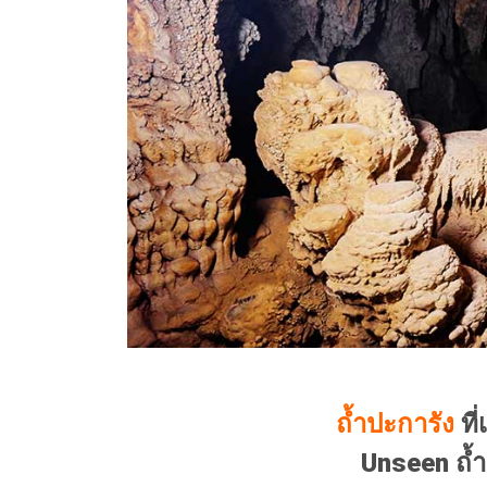
ถ้ำปะการัง
ที่
Unseen ถ้ำ