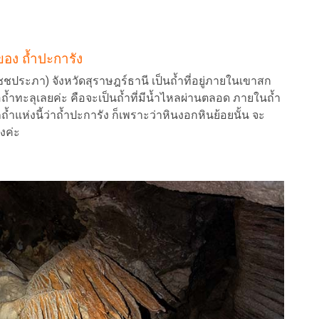
 ของ ถ้ำปะการัง
นรัชชประภา) จังหวัดสุราษฎร์ธานี เป็นถ้ำที่อยู่ภายในเขาสก
้ำทะลุเลยค่ะ คือจะเป็นถ้ำที่มีน้ำไหลผ่านตลอด ภายในถ้ำ
กถ้ำแห่งนี้ว่าถ้ำปะการัง ก็เพราะว่าหินงอกหินย้อยนั้น จะ
องค่ะ