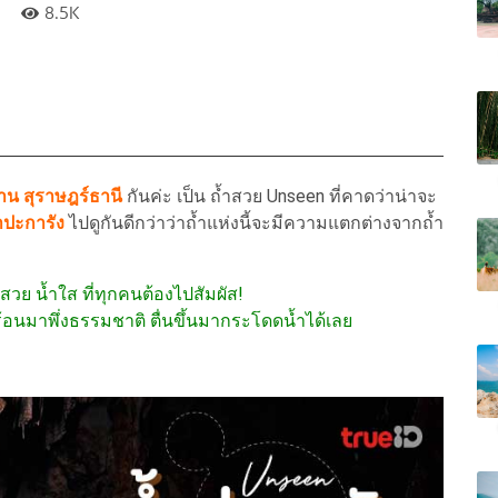
8.5K
ลาน
สุราษฎร์ธานี
กันค่ะ เป็น ถ้ำสวย Unseen ที่คาดว่าน่าจะ
ำปะการัง
ไปดูกันดีกว่าว่าถ้ำแห่งนี้จะมีความแตกต่างจากถ้ำ
อนสวย น้ำใส ที่ทุกคนต้องไปสัมผัส!
ีร้อนมาพึ่งธรรมชาติ ตื่นขึ้นมากระโดดน้ำได้เลย