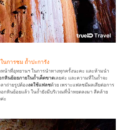
 ในการชม ถ้ำปะการัง
าหน้าที่อุทยานฯ ในการนำทางทุกครั้งนะคะ และห้ามนำ
งอกหินย้อยภายในถ้ำเด็ดขาด
เลยค่ะ และความที่ในถ้ำจะ
ลาถ่ายรูปต้อง
งดใช้แฟลช
ด้วย
เพราะแฟลชมีผลเสียต่อการ
นย้อยแล้ว ในถ้ำยังมีบริเวณที่น้ำหยดลงมา สีคล้าย
ยค่ะ