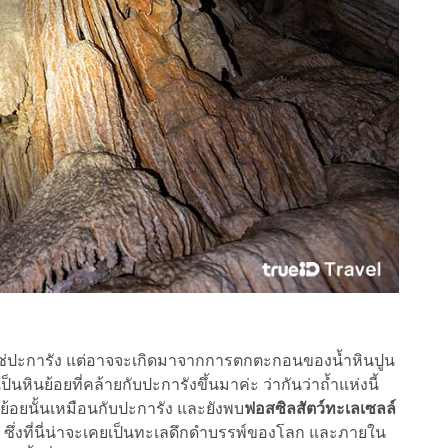
ช่ปะการัง แต่อาจจะเกิดมาจากการตกตะกอนของน้ำหินปูน
ินย้อยที่คล้ายกับปะการังขึ้นมาค่ะ ว่ากันว่าถ้ำแห่งนี้
ย้อยนั้นเหมือนกับปะการัง และยังพบ
ฟอสซิลสัตว์ทะเลเซลล์
 ซึ่งที่นี่น่าจะเคยเป็นทะเลดึกดำบรรพ์ของโลก และภายใน