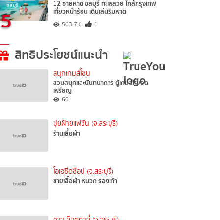
12 ชายหาด ชลบุรี ทะเลสวย ใกล้กรุงเทพ
5
เที่ยวหน้าร้อน เดินเล่นริมหาด
503.7K
1
สิทธิประโยชน์แนะนำ
สนุกเกมส์โซน
สวนสนุกและนันทนาการ ตู้เกมส์หยอด
เหรียญ
60
ปุยฝ้ายแฟชั่น (จ.สระบุรี)
ร้านเสื้อผ้า
โอเอซีดช๊อป (จ.สระบุรี)
ขายเสื้อผ้า หมวก รองเท้า
ดาว ล๊อตตาลี่ (จ.สระบุรี)