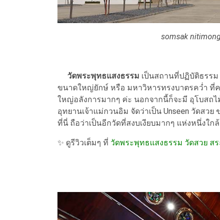
somsak nitimong
วัดพระพุทธแสงธรรม
เป็นสถานที่ปฏิบัติธรรม 
ขนาดใหญ่ยักษ์ หรือ มหาวิหารทรงบาตรคว่ำ ที่คร
ใหญ่อลังการมากๆ ค่ะ
นอกจากนี้ก็จะมี อุโบสถไ
อุทยานเจ้าแม่กวนอิม จัดว่าเป็น Unseen วัดสวย 
ที่นี่ ถือว่าเป็นอีกวัดที่สงบเงียบมากๆ แห่งหนึ่งใก
✨ ดูรีวิวเต็มๆ ที่
วัดพระพุทธแสงธรรม วัดสวย สระ