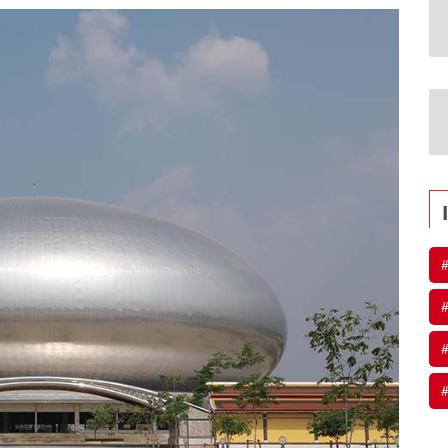
#
#
#
#