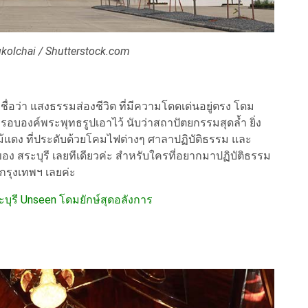
kolchai / Shutterstock.com
ชื่อว่า แสงธรรมส่องชีวิต ที่มีความโดดเด่นอยู่ตรง โดม
อบองค์พระพุทธรูปเอาไว้ นับว่าสถาปัตยกรรมสุดล้ำ ยิ่ง
ม้แดง ที่ประดับด้วยโคมไฟต่างๆ ศาลาปฏิบัติธรรม และ
ของ สระบุรี เลยทีเดียวค่ะ สำหรับใครที่อยากมาปฏิบัติธรรม
ล้กรุงเทพฯ เลยค่ะ
บุรี Unseen โดมยักษ์สุดอลังการ