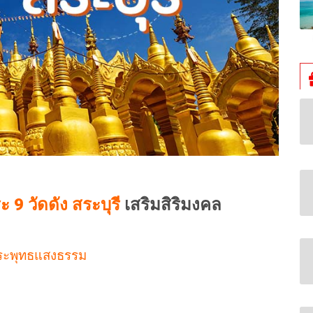
ะ 9 วัดดัง สระบุรี
เสริมสิริมงคล
พระพุทธแสงธรรม