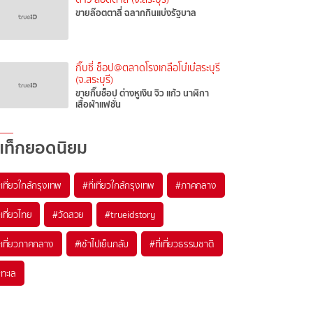
ขายล๊อตตาลี่ ฉลากกินแบ่งรัฐบาล
กิ๊บซี่ ช็อป@ตลาดโรงเกลือโบ๋เบ๋สระบุรี
(จ.สระบุรี)
ขายกิ๊บช็อป ต่างหูเงิน จิว แก้ว นาฬิกา
เสื้อผ้าแฟชั่น
แท็กยอดนิยม
เที่ยวใกล้กรุงเทพ
#ที่เที่ยวใกล้กรุงเทพ
#ภาคกลาง
เที่ยวไทย
#วัดสวย
#trueidstory
เที่ยวภาคกลาง
#เช้าไปเย็นกลับ
#ที่เที่ยวธรรมชาติ
ทะเล