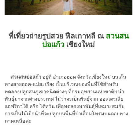
ที่เที่ยวถ่ายรูปสวย ฟีลเกาหลี ณ
สวนสน
บ่อแก้ว
เชียงใหม่
สวนสนบ่อแก้ว
อยู่ที่ อำเภอฮอด จังหวัดเชียงใหม่ บนเส้น
ทางสายฮอด-แม่สะเรียง เป็นบริเวณของพื้นที่ใช้สำหรับ
ทดลองปลูกสนภูเขาชนิดต่างๆ ที่กรมอุทยานแห่งชาติฯ นำ
พันธุ์มาจากต่างประเทศ ไม่ว่าจะเป็นพันธุ์จาก ออสเตรเลีย
แอฟริกาใต้ หรือ ไต้หวัน เพื่อทดลองหาพันธุ์ที่เหมาะสมกับ
การเป็นไม้เบิกนำที่จะปลูกบนพื้นที่ป่าเสื่อมโทรมบนดอยทาง
ภาคเหนือค่ะ