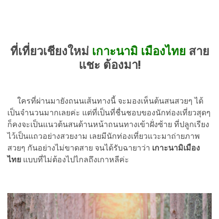
ที่เที่ยวเชียงใหม่
เกาะนามิ เมืองไทย
สาย
แชะ ต้องมา!
ใครที่ผ่านมายังถนนเส้นทางนี้ จะมองเห็นต้นสนสวยๆ ได้
เป็นจำนวนมากเลยค่ะ แต่ที่เป็นที่ชื่นชอบของนักท่องเที่ยวสุดๆ
ก็คงจะเป็นแนวต้นสนด้านหน้าถนนทางเข้าฝั่งซ้าย ที่ปลูกเรียง
ไว้เป็นแถวอย่างสวยงาม เลยมีนักท่องเที่ยวแวะมาถ่ายภาพ
สวยๆ กันอย่างไม่ขาดสาย จนได้รับฉายาว่า
เกาะนามิเมือง
ไทย
แบบที่ไม่ต้องไปไกลถึงเกาหลีค่ะ