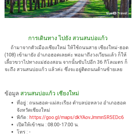
การเดินทาง ไปยัง สวนสนบ่อแก้ว
ถ้ามาจากตัวเมืองเชียงใหม่ ให้ใช้ถนนสาย เชียงใหม่-ฮอด
(108) เข้ามายัง อำเภอฮอดเลยค่ะ พอมาถึงวงเวียนแล้ว ก็ให้
เลี้ยวขวาไปทางแม่ฮ่องสอน จากนั้นขับไปอีก 36 กิโลเมตร ก็
จะถึง สวนสนบ่อแก้ว แล้วค่ะ ซึ่งจะอยู่ติดถนนด้านซ้ายเลย
ข้อมูล
สวนสนบ่อแก้ว เชียงใหม่
ที่อยู่ : ถนนฮอด-แม่สะเรียง ตำบลบ่อหลวง อำเภอฮอด
จังหวัดเชียงใหม่
พิกัด :
https://goo.gl/maps/dkYAovJmmnSR5EDc6
เปิดให้เข้าชม : 08.00-17.00 น.
โทร : -