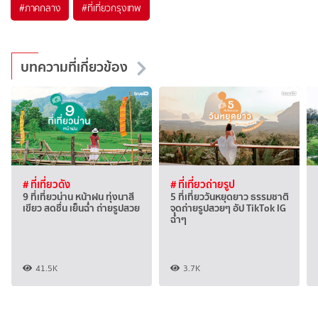
#ภาคกลาง
#ที่เที่ยวกรุงเทพ
บทความที่เกี่ยวข้อง
# ที่เที่ยวดัง
# ที่เที่ยวถ่ายรูป
9 ที่เที่ยวน่าน หน้าฝน ทุ่งนาสี
5 ที่เที่ยววันหยุดยาว ธรรมชาติ
เขียว สดชื่น เย็นฉ่ำ ถ่ายรูปสวย
จุดถ่ายรูปสวยๆ อัป TikTok IG
ฉ่ำๆ
41.5K
3.7K