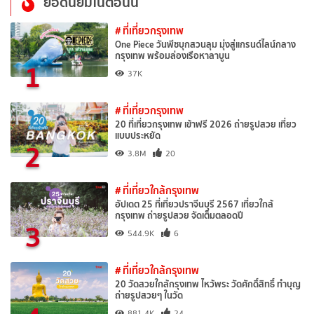
ยอดนิยมในตอนนี้
# ที่เที่ยวกรุงเทพ
One Piece วันพีซบุกสวนลุม มุ่งสู่แกรนด์ไลน์กลาง
กรุงเทพ พร้อมล่องเรือหาลาบูน
1
37K
# ที่เที่ยวกรุงเทพ
20 ที่เที่ยวกรุงเทพ เข้าฟรี 2026 ถ่ายรูปสวย เที่ยว
แบบประหยัด
2
3.8M
20
# ที่เที่ยวใกล้กรุงเทพ
อัปเดต 25 ที่เที่ยวปราจีนบุรี 2567 เที่ยวใกล้
กรุงเทพ ถ่ายรูปสวย จัดเต็มตลอดปี
3
544.9K
6
# ที่เที่ยวใกล้กรุงเทพ
20 วัดสวยใกล้กรุงเทพ ไหว้พระ วัดศักดิ์สิทธิ์ ทำบุญ
ถ่ายรูปสวยๆ ในวัด
881.4K
24