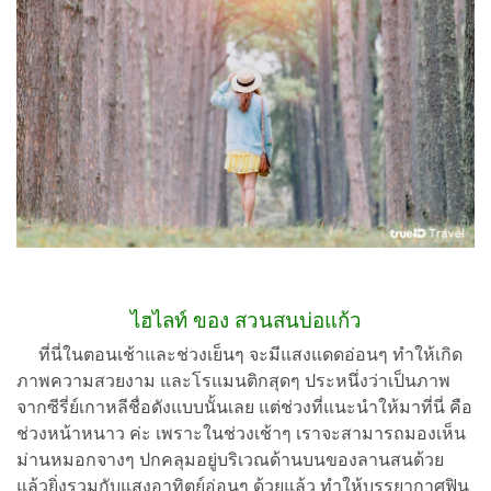
ไฮไลท์ ของ สวนสนบ่อแก้ว
ที่นี่ในตอนเช้าและช่วงเย็นๆ จะมีแสงแดดอ่อนๆ ทำให้เกิด
ภาพความสวยงาม และโรแมนติกสุดๆ ประหนึ่งว่าเป็นภาพ
จากซีรี่ย์เกาหลีชื่อดังแบบนั้นเลย แต่ช่วงที่แนะนำให้มาที่นี่ คือ
ช่วงหน้าหนาว ค่ะ เพราะในช่วงเช้าๆ เราจะสามารถมองเห็น
ม่านหมอกจางๆ ปกคลุมอยู่บริเวณด้านบนของลานสนด้วย
แล้วยิ่งรวมกับแสงอาทิตย์อ่อนๆ ด้วยแล้ว ทำให้บรรยากาศฟิน