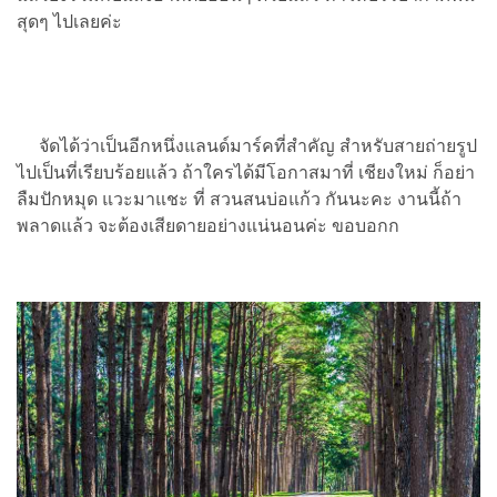
สุดๆ ไปเลยค่ะ
จัดได้ว่าเป็นอีกหนึ่งแลนด์มาร์คที่สำคัญ สำหรับสายถ่ายรูป
ไปเป็นที่เรียบร้อยแล้ว ถ้าใครได้มีโอกาสมาที่ เชียงใหม่ ก็อย่า
ลืมปักหมุด แวะมาแชะ ที่ สวนสนบ่อแก้ว กันนะคะ งานนี้ถ้า
พลาดแล้ว จะต้องเสียดายอย่างแน่นอนค่ะ ขอบอกก