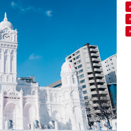
#
#
#