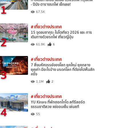
1
- ปีนัง ตารางรถไฟ เช็กเลย!
67.5K
# เที่ยวต่างประเทศ
15 จุดชมซากุระ ในโตเกียว 2026 และ การ
2
เดินทางด้วยรถไฟ เที่ยวญี่ปุ่น
61.9K
6
# เที่ยวต่างประเทศ
7 สิ่งมหัศจรรย์ของโลก ยุคใหม่ ยุคกลาง
3
ยุคเก่า มีอะไรบ้าง มรดกโลก ที่ต้องไปเห็นสัก
ครั้ง
1.1M
2
# เที่ยวต่างประเทศ
YU Kiroro ที่พักฮอกไกโด สกีรีสอร์ต
4
ธรรมชาติสวย แช่ออนเซ็น เล่นสกี
55