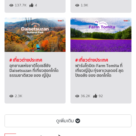
137.7K
4
1.9K
# เที่ยวต่างประเทศ
# เที่ยวต่างประเทศ
อุทยานแห่งชาติไดเซสึซัง
ฟาร์มโทมิตะ Farm Tomita ที่
Daisetsuzan ที่เที่ยวฮอกไกโด
เที่ยวญี่ปุ่น ทุ่งลาเวนเดอร์ สุด
ธรรมชาติสวย ของ ญี่ปุ่น
ปังอลัง ของ ฮอกไกโด
2.3K
36.2K
92
ดูเพิ่มเติม