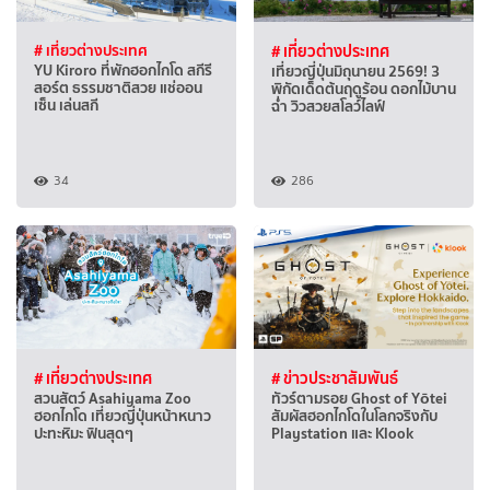
# เที่ยวต่างประเทศ
# เที่ยวต่างประเทศ
YU Kiroro ที่พักฮอกไกโด สกีรี
เที่ยวญี่ปุ่นมิถุนายน 2569! 3
สอร์ต ธรรมชาติสวย แช่ออน
พิกัดเด็ดต้นฤดูร้อน ดอกไม้บาน
เซ็น เล่นสกี
ฉ่ำ วิวสวยสโลว์ไลฟ์
34
286
# เที่ยวต่างประเทศ
# ข่าวประชาสัมพันธ์
สวนสัตว์ Asahiyama Zoo
ทัวร์ตามรอย Ghost of Yōtei
ฮอกไกโด เที่ยวญี่ปุ่นหน้าหนาว
สัมผัสฮอกไกโดในโลกจริงกับ
ปะทะหิมะ ฟินสุดๆ
Playstation และ Klook