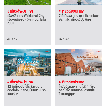
# เที่ยวต่างประเทศ
# เที่ยวต่างประเทศ
เมืองวักกะไน Wakkanai City
7 ที่เที่ยวฮาโกดาเตะ Hakodate
เมืองเหนือสุดภูมิภาคฮอกไกโด
ฮอกไกโด เที่ยวญี่ปุ่น ชิลๆ
ญี่ปุ่น
2.2K
1.8K
# เที่ยวต่างประเทศ
# เที่ยวต่างประเทศ
12 ที่เที่ยวซัปโปโร Sapporo
โกดังอิฐแดงคาเนโมริ ที่เที่ยว
ฮอกไกโด เที่ยวญี่ปุ่นหน้าหนาว
ฮอกไกโด สัมผัสกลิ่นอายยุโรป
แบบอุ่นๆ
ในแบบญี่ปุ่นๆ