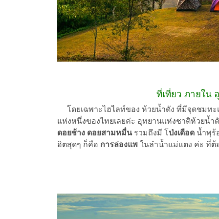
ที่เที่ยว ภายใน
โดยเฉพาะไฮไลท์ของ ห้วยน้ำดัง ที่มีจุดชม
แห่งหนึ่งของไทยเลยค่ะ อุทยานแห่งชาติห้วยน้ำ
ดอยช้าง ดอยสามหมื่น
รวมถึงมี โ
ป่งเดือด
น้ำพุร
ฮิตสุดๆ ก็คือ
การล่องแพ
ในลำน้ำแม่แตง ค่ะ ที่