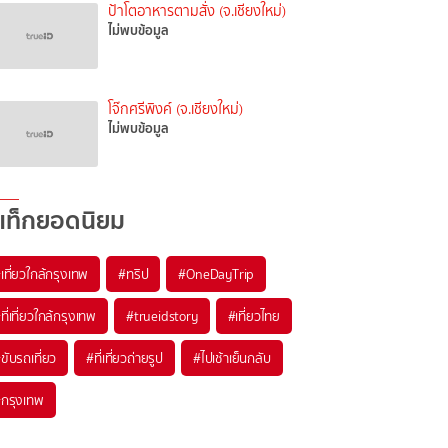
ป้าโตอาหารตามสั่ง (จ.เชียงใหม่)
ไม่พบข้อมูล
โจ๊กศรีพิงค์ (จ.เชียงใหม่)
ไม่พบข้อมูล
แท็กยอดนิยม
เที่ยวใกล้กรุงเทพ
#ทริป
#OneDayTrip
ที่เที่ยวใกล้กรุงเทพ
#trueidstory
#เที่ยวไทย
ขับรถเที่ยว
#ที่เที่ยวถ่ายรูป
#ไปเช้าเย็นกลับ
กรุงเทพ