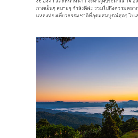
36 องศา และหน้าหนาว จะต่ำสุดประมาณ 14 องศา ส
กาศเย็นๆ สบายๆ กำลังดีค่ะ รวมไปถึงความหลาก
แหล่งท่องเที่ยวธรรมชาติที่อุดมสมบูรณ์สุดๆ ไปเ