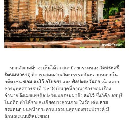
หากสังเกตดีๆ จะเห็นได้ว่า สถาปัตยกรรมของ
วัดพระศรี
รัตนมหาธาตุ
มีการผสมผสานวัฒนธรรมอันหลากหลายใน
อดีต เช่น
ขอม ละโว้ อโยธยา
และ
ศิลปะตะวันตก
เนื่องจาก
ช่วงพุทธศตวรรษที่ 15-18 เป็นยุคที่อาณาจักรขอมเรือง
อำนาจ จึงเผยแพร่ศิลปะวัฒนธรรมมาถึง
ละโว้
ซึ่งก็คือ ลพบุรี
ในอดีต ทำให้รายละเอียดบางส่วนภายในวัด เช่น
ลาย
กระหนก
บนหน้ากระดานแถวบนสุดของพระปรางค์ มี
ลักษณะแบบศิลปะขอม