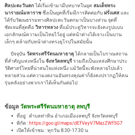
ศิลปะตะวันตก
ได้เริ่มเข้ามามีบทบาทในยุค
สมเด็จพระ
นารายณ์มหาราช
ซึ่งเป็นยุคที่เริ่มมีการติดต่อกับ
ฝรั่งเศส
และ
ได้รับวัฒนธรรมทางศิลปะตะวันตกมาเป็นบางส่วน
จุดที่
ชัดเจนที่สุดคือ
วิหารหลวง
ที่แม้ประตูวิหารจะยังคงรูปแบบ
เอกลักษณ์ความเป็นไทยไว้อยู่ แต่หน้าต่างได้เจาะเป็นบาน
เล็กๆ คล้ายกับหน้าต่างทรงยุโรปในสมัยนั้น
ปัจจุบัน
วัดพระศรีรัตนมหาธาตุ
ได้กลายเป็นโบราณสถาน
ที่สำคัญแห่งหนึ่งใน
จังหวัดลพบุรี
รวมถึงเป็นแหล่งศึกษาประ
วัติศาสร์ไทยที่น่าสนใจแห่งหนึ่ง แม้วัดนี้จะพังทลายไปแล้ว
หลายส่วน แต่ความงดงามอันทรงคุณค่าก็ยังคงปรากฏให้คน
รุ่นหลังอย่างพวกเราได้เห็นกันต่อไป
ข้อมูล
วัดพระศรีรัตนมหาธาตุ ลพบุรี
ที่อยู่ : ตำบลท่าหิน อำเภอเมืองลพบุรี จังหวัดลพบุรี
พิกัด :
https://goo.gl/maps/dEfVeyV7MazZWf5G7
เปิดให้เข้าชม : ทุกวัน 8.30-17.30 น.