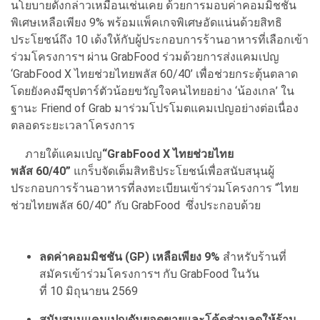
นโยบายดังกล่าวเหมือนเช่นเคย ด้วยการมอบค่าคอมมิชชัน
พิเศษเหลือเพียง 9% พร้อมแพ็คเกจพิเศษอัดแน่นด้วยสิทธิ
ประโยชน์ถึง 10 เด้งให้กับผู้ประกอบการร้านอาหารที่เลือกเข้า
ร่วมโครงการฯ ผ่าน GrabFood ร่วมด้วยการส่งแคมเปญ
‘GrabFood X ไทยช่วยไทยพลัส 60/40’ เพื่อช่วยกระตุ้นตลาด
โดยยังคงมีซุปตาร์ตัวน้อยขวัญใจคนไทยอย่าง ‘น้องเกล’ ใน
ฐานะ Friend of Grab มาร่วมโปรโมตแคมเปญอย่างต่อเนื่อง
ตลอดระยะเวลาโครงการ
ภายใต้แคมเปญ
“GrabFood X ไทยช่วยไทย
พลัส 60/40”
แกร็บจัดเต็มสิทธิประโยชน์เพื่อสนับสนุนผู้
ประกอบการร้านอาหารที่ลงทะเบียนเข้าร่วมโครงการ “ไทย
ช่วยไทยพลัส 60/40” กับ GrabFood ซึ่งประกอบด้วย
ลดค่าคอมมิชชัน (
GP) เหลือเพียง 9%
สำหรับร้านที่
สมัครเข้าร่วมโครงการฯ กับ GrabFood ในวัน
ที่ 10 มิถุนายน 2569
สนับสนุนแคมเปญดันยอดขายและโค้ดส่วนลดให้ร้าน