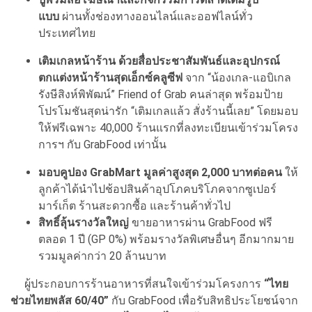
แบบ
ผ่านทั้งช่องทางออนไลน์และออฟไลน์ทั่ว
ประเทศไทย
เติมเกลหน้าร้าน ด้วยสื่อประชาสัมพันธ์และอุปกรณ์
ตกแต่งหน้าร้านสุดเอ็กซ์คลูซีฟ
จาก “น้องเกล-แอบิเกล
รังษีสิงห์พิพัฒน์” Friend of Grab คนล่าสุด พร้อมป้าย
โปรโมชันสุดน่ารัก “เติมเกลแล้ว สั่งร้านนี้เลย” โดยมอบ
ให้ฟรีเฉพาะ 40,000 ร้านแรกที่ลงทะเบียนเข้าร่วมโครง
การฯ กับ GrabFood เท่านั้น
มอบคูปอง
GrabMart มูลค่าสูงสุด 2,000 บาทต่อคน
ให้
ลูกค้าได้นำไปช้อปสินค้าอุปโภคบริโภคจากซูเปอร์
มาร์เก็ต ร้านสะดวกซื้อ และร้านค้าทั่วไป
สิทธิ์ลุ้นรางวัลใหญ่
ขายอาหารผ่าน GrabFood ฟรี
ตลอด 1 ปี (GP 0%) พร้อมรางวัลพิเศษอื่นๆ อีกมากมาย
รวมมูลค่ากว่า 20 ล้านบาท
ผู้ประกอบการร้านอาหารที่สนใจเข้าร่วมโครงการ
“ไทย
ช่วยไทยพลัส 60/40”
กับ GrabFood เพื่อรับสิทธิประโยชน์จาก