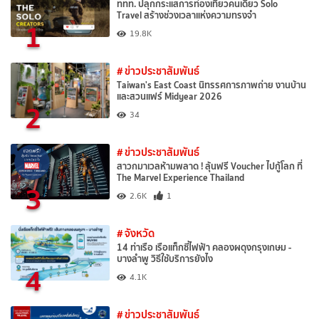
ททท. ปลุกกระแสการท่องเที่ยวคนเดียว Solo
Travel สร้างช่วงเวลาแห่งความทรงจำ
1
19.8K
# ข่าวประชาสัมพันธ์
Taiwan's East Coast นิทรรศการภาพถ่าย งานบ้าน
และสวนแฟร์ Midyear 2026
2
34
# ข่าวประชาสัมพันธ์
สาวกมาเวลห้ามพลาด ! ลุ้นฟรี Voucher ไปกู้โลก ที่
The Marvel Experience Thailand
3
2.6K
1
# จังหวัด
14 ท่าเรือ เรือแท็กซี่ไฟฟ้า คลองผดุงกรุงเกษม -
บางลำพู วิธีใช้บริการยังไง
4
4.1K
# ข่าวประชาสัมพันธ์