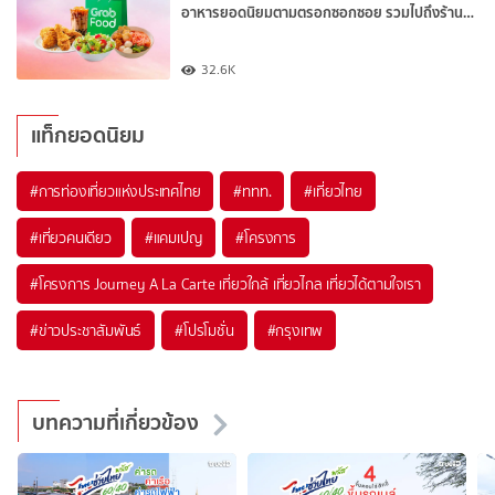
อาหารยอดนิยมตามตรอกซอกซอย รวมไปถึงร้าน…
32.6K
แท็กยอดนิยม
#การท่องเที่ยวแห่งประเทศไทย
#ททท.
#เที่ยวไทย
#เที่ยวคนเดียว
#แคมเปญ
#โครงการ
#โครงการ Journey A La Carte เที่ยวใกล้ เที่ยวไกล เที่ยวได้ตามใจเรา
#ข่าวประชาสัมพันธ์
#โปรโมชั่น
#กรุงเทพ
บทความที่เกี่ยวข้อง