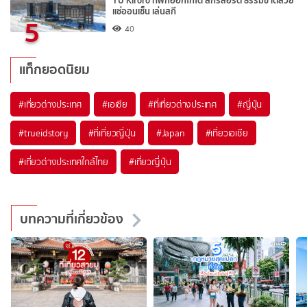
YU Kiroro ที่พักฮอกไกโด สกีรีสอร์ต ธรรมชาติสวย
แช่ออนเซ็น เล่นสกี
5
40
แท็กยอดนิยม
#เที่ยวต่างประเทศ
#เอเชีย
#ที่เที่ยวต่างประเทศ
#ญี่ปุ่น
#trueidstory
#ที่เที่ยวญี่ปุ่น
#Japan
#เที่ยวเอเชีย
#เที่ยวต่างประเทศใกล้ไทย
#เที่ยวญี่ปุ่น
บทความที่เกี่ยวข้อง