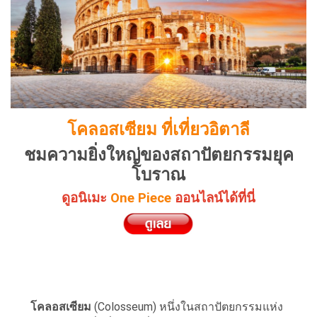
โคลอสเซียม ที่เที่ยวอิตาลี
ชมความยิ่งใหญ่ของสถาปัตยกรรมยุค
โบราณ
ดูอนิเมะ
One Piece
ออนไลน์ได้ที่นี่
โคลอสเซียม
(Colosseum) หนึ่งในสถาปัตยกรรมแห่ง