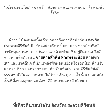
“เมืองทองเนื้อเก้า มะพร้าวสับปะรด สวยสดหาดเขาถ้ำ งามล้ำ
น้ำใจ”
คำว่า “เมืองทองเนื้อเก้า” กล่าวถึงการที่สมัยก่อน
จังหวัด
ประจวบคีรีขันธ์
มีแร่ทองคำบริสุทธิ์เยอะมาก ชาวบ้านจึงมี
อาชีพขุดร่อนหาทองกันค่ะ และด้วยทำเลซึ่งอยู่ติดทะเล จึงมี
ชายหาดชื่อดัง เช่น
ชายหาดหัวหิน
หาดทรายน้อย
หาดเขา
เต่า
และหาดอื่นๆ ที่เป็นแหล่งพักผ่อนหย่อนใจยอดนิยมสำหรับ
นักท่องเที่ยว นอกจากทะเลแล้ว จังหวัดประจวบคีรีขันธ์ยังมี
ธรรมชาติอันหลากหลาย ไม่ว่าจะเป็น ภูเขา ถ้ำ น้ำตก แถมยัง
เป็นที่ตั้งของอุทยานแห่งชาติอีกหลายแห่งอีกด้วยค่ะ
ที่เที่ยวที่น่าสนใจใน จังหวัดประจวบคีรีขันธ์