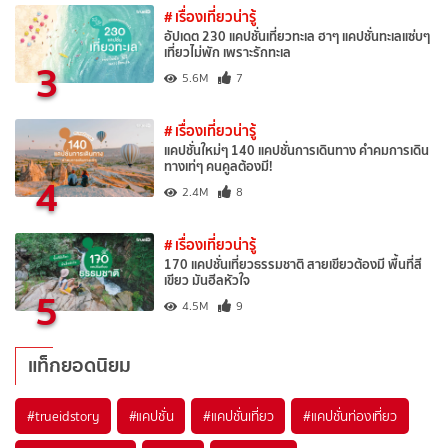
# เรื่องเที่ยวน่ารู้
อัปเดต 230 แคปชั่นเที่ยวทะเล ฮาๆ แคปชั่นทะเลแซ่บๆ
เที่ยวไม่พัก เพราะรักทะเล
3
5.6M
7
# เรื่องเที่ยวน่ารู้
แคปชั่นใหม่ๆ 140 แคปชั่นการเดินทาง คำคมการเดิน
ทางเท่ๆ คนคูลต้องมี!
4
2.4M
8
# เรื่องเที่ยวน่ารู้
170 แคปชั่นเที่ยวธรรมชาติ สายเขียวต้องมี พื้นที่สี
เขียว มันฮีลหัวใจ
5
4.5M
9
แท็กยอดนิยม
#trueidstory
#แคปชั่น
#แคปชั่นเที่ยว
#แคปชั่นท่องเที่ยว