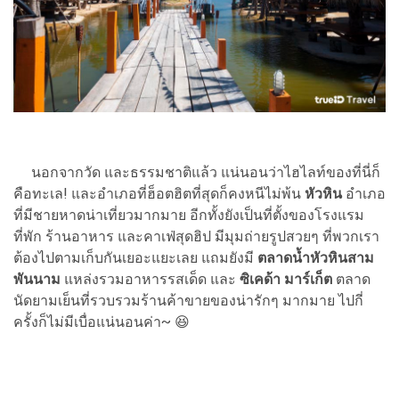
นอกจากวัด และธรรมชาติแล้ว แน่นอนว่าไฮไลท์ของที่นี่ก็
คือทะเล! และอำเภอที่ฮ็อตฮิตที่สุดก็คงหนีไม่พ้น
หัวหิน
อำเภอ
ที่มีชายหาดน่าเที่ยวมากมาย อีกทั้งยังเป็นที่ตั้งของโรงแรม
ที่พัก ร้านอาหาร และคาเฟ่สุดฮิป มีมุมถ่ายรูปสวยๆ ที่พวกเรา
ต้องไปตามเก็บกันเยอะแยะเลย แถมยังมี
ตลาดน้ำหัวหินสาม
พันนาม
แหล่งรวมอาหารรสเด็ด และ
ซิเคด้า มาร์เก็ต
ตลาด
นัดยามเย็นที่รวบรวมร้านค้าขายของน่ารักๆ มากมาย ไปกี่
ครั้งก็ไม่มีเบื่อแน่นอนค่า~ 😆