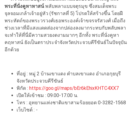
พระที่นั่งคูหาหาสน์
พลับพลาแบบจตุรมุข ซึ่งสมเด็จพระ
จุลจอมเกล้าเจ้าอยู่หัว (รัชกาลที่ 5) โปรดให้สร้างขึ้น โดยฝี
พระหัตถ์ของพระวรวงศ์เธอพระองค์เจ้าขจรจรัสวงศ์ เมื่อถึง
ช่วงเวลาที่มีแสงแดดส่องจากปล่องลงมากระทบกับพลับพลา
จะทำให้ที่นี่มีความสวยงดงามมากๆ อีกทั้ง พระที่นั่งคูหา
คฤหาสน์ ยังเป็นตราประจำจังหวัดประจวบคีรีขันธ์ในปัจจุบัน
อีกด้วย
ที่อยู่ : หมู่ 2 บ้านเขาแดง ตำบลเขาแดง อำเภอกุยบุรี
จังหวัดประจวบคีรีขันธ์
พิกัด :
https://goo.gl/maps/bEr6kEhixKHTC4XX7
เปิดให้เข้าชม : 09.00-17.00 น.
โทร : อุทยานแห่งชาติเเขาสามร้อยยอด 0-3282-1568
เว็บไซต์ : -