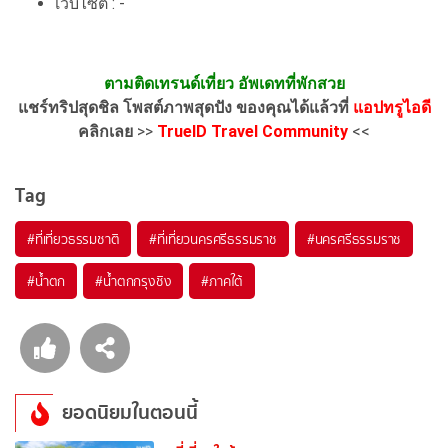
เว็บไซต์ : -
ตามติดเทรนด์เที่ยว อัพเดทที่พักสวย
แชร์ทริปสุดชิล โพสต์ภาพสุดปัง ของคุณได้แล้วที่
แอปทรูไอดี
คลิกเลย
>>
TrueID Travel Community
<<
Tag
#ที่เที่ยวธรรมชาติ
#ที่เที่ยวนครศรีธรรมราช
#นครศรีธรรมราช
#น้ำตก
#น้ำตกกรุงชิง
#ภาคใต้
ยอดนิยมในตอนนี้