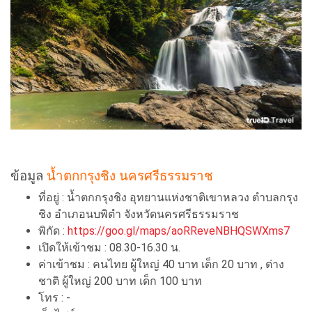
ข้อมูล
น้ำตกกรุงชิง นครศรีธรรมราช
ที่อยู่ : น้ำตกกรุงชิง อุทยานแห่งชาติเขาหลวง ตำบลกรุง
ชิง อำเภอนบพิตำ จังหวัดนครศรีธรรมราช
พิกัด :
https://goo.gl/maps/aoRReveNBHQSWXms7
เปิดให้เข้าชม : 08.30-16.30 น.
ค่าเข้าชม : คนไทย ผู้ใหญ่ 40 บาท เด็ก 20 บาท , ต่าง
ชาติ ผู้ใหญ่ 200 บาท เด็ก 100 บาท
โทร : -