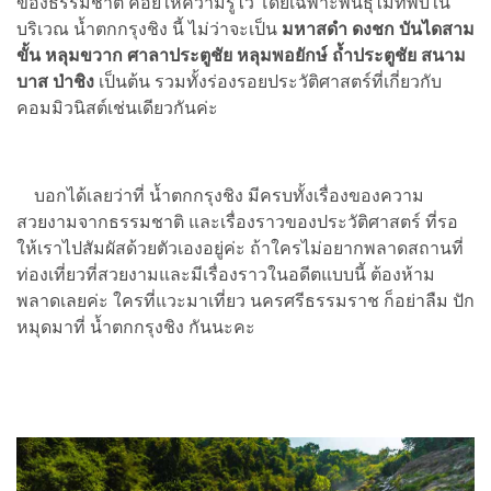
ของธรรมชาติ คอยให้ความรู้ไว้ โดยเฉพาะพันธุ์ไม้ที่พบใน
บริเวณ น้ำตกกรุงชิง นี้ ไม่ว่าจะเป็น
มหาสดำ ดงชก บันไดสาม
ขั้น หลุมขวาก ศาลาประตูชัย หลุมพอยักษ์ ถ้ำประตูชัย สนาม
บาส ป่าชิง
เป็นต้น รวมทั้งร่องรอยประวัติศาสตร์ที่เกี่ยวกับ
คอมมิวนิสต์เช่นเดียวกันค่ะ
บอกได้เลยว่าที่ น้ำตกกรุงชิง มีครบทั้งเรื่องของความ
สวยงามจากธรรมชาติ และเรื่องราวของประวัติศาสตร์ ที่รอ
ให้เราไปสัมผัสด้วยตัวเองอยู่ค่ะ ถ้าใครไม่อยากพลาดสถานที่
ท่องเที่ยวที่สวยงามและมีเรื่องราวในอดีตแบบนี้ ต้องห้าม
พลาดเลยค่ะ ใครที่แวะมาเที่ยว นครศรีธรรมราช ก็อย่าลืม ปัก
หมุดมาที่ น้ำตกกรุงชิง กันนะคะ