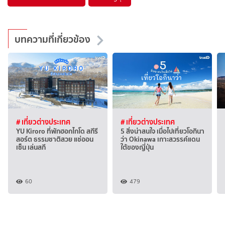
บทความที่เกี่ยวข้อง
# เที่ยวต่างประเทศ
# เที่ยวต่างประเทศ
YU Kiroro ที่พักฮอกไกโด สกีรี
5 สิ่งน่าสนใจ เมื่อไปเที่ยวโอกินา
สอร์ต ธรรมชาติสวย แช่ออน
ว่า Okinawa เกาะสวรรค์แดน
เซ็น เล่นสกี
ใต้ของญี่ปุ่น
60
479