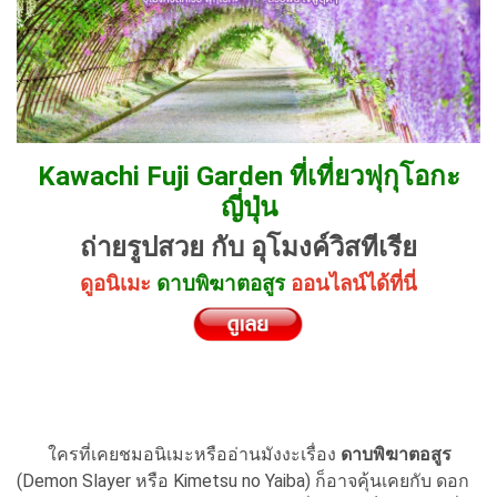
Kawachi Fuji Garden ที่เที่ยวฟุกุโอกะ
ญี่ปุ่น
ถ่ายรูปสวย กับ อุโมงค์วิสทีเรีย
ดูอนิเมะ
ดาบพิฆาตอสูร
ออนไลน์ได้ที่นี่
ใครที่เคยชมอนิเมะหรืออ่านมังงะเรื่อง
ดาบพิฆาตอสูร
(Demon Slayer หรือ Kimetsu no Yaiba) ก็อาจคุ้นเคยกับ ดอก