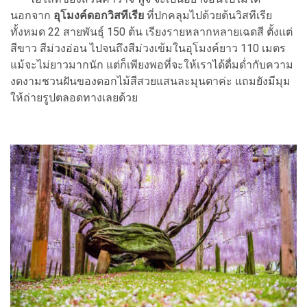
นอกจาก
อุโมงค์ดอกวิสทีเรีย
ที่ปกคลุมไปด้วยต้นวิสทีเรีย
ทั้งหมด 22 สายพันธุ์ 150 ต้น เรียงรายหลากหลายเฉดสี ตั้งแต่
สีขาว สีม่วงอ่อน ไปจนถึงสีม่วงเข้มในอุโมงค์ยาว 110 เมตร
แม้จะไม่ยาวมากนัก แต่ก็เพียงพอที่จะให้เราได้ดื่มด่ำกับความ
งดงามชวนฝันของดอกไม้สีสวยแสนละมุนตาค่ะ แถมยังมีมุม
ให้ถ่ายรูปตลอดทางเลยด้วย