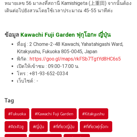
หมายเลข 56 มาลงที่สถานี Kamishigeta (上重田) จากนั้นต้อง
เดินต่อไปยังสวนโดยใช้เวลาประมาณ 45-55 นาทีค่ะ
ข้อมูล
Kawachi Fuji Garden ฟุกุโอกะ ญี่ปุ่น
ที่อยู่ : 2 Chome-2-48 Kawachi, Yahatahigashi Ward,
Kitakyushu, Fukuoka 805-0045, Japan
พิกัด :
https://goo.gl/maps/rkFSb7TgtYd8HC6s5
เปิดให้เข้าชม : 09.00-17.00 น.
โทร : +81-93-652-0334
เว็บไซต์ : -
Tag
#Fukuoka
#Kawachi Fuji Garden
#Kitakyushu
#คิตะคิวชู
#ญี่ปุ่น
#ที่เที่ยวญี่ปุ่น
#ที่เที่ยวฟุกุโอกะ