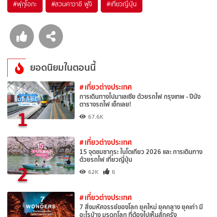
#ฟุกุโอกะ
#สวนคาวาชิ ฟูจิ
#เที่ยวญี่ปุ่น
ยอดนิยมในตอนนี้
# เที่ยวต่างประเทศ
การเดินทางไปมาเลเซีย ด้วยรถไฟ กรุงเทพ - ปีนัง
ตารางรถไฟ เช็กเลย!
1
67.6K
# เที่ยวต่างประเทศ
15 จุดชมซากุระ ในโตเกียว 2026 และ การเดินทาง
ด้วยรถไฟ เที่ยวญี่ปุ่น
2
62K
6
# เที่ยวต่างประเทศ
7 สิ่งมหัศจรรย์ของโลก ยุคใหม่ ยุคกลาง ยุคเก่า มี
อะไรบ้าง มรดกโลก ที่ต้องไปเห็นสักครั้ง