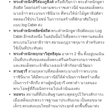
พระตำหนักสิริส่องภูพิงค์
หรือที่เรียกว่า พระตำหนักยูคา
ลิปตัส โดยก่อสร้างตามพระราชเสาวนีย์ ของสมเด็จพระ
นางเจ้าฯ พระบรมราชินีนาถ ที่ทรงให้นำไม้ยูคาลิปตัสา
ทดลองใช้ประโยชน์ ในการก่อสร้างที่พักอาศัยในรูป
แบบ log Cabin ค่ะ
พระตำหนักพยัคฆ์สถิต
พระตำหนักยูคาลิปตัสแบบ Log
Cabin อีกหลังหนึ่ง ในสมัยนั้นไว้เพื่อพระราชทานสมเด็จ
พระบรมโอรสาธิราชฯ สยามมกุฎราชกุมาร สำหรับทรง
ใช้เป็นทีประทับค่ะ
พระตำหนักพฤกษาวิสุทธิคุณ
อาคาร 2 ชั้น ตั้งอยู่บนเนิน
เป็นที่ประทับของสมเด็จพระศรีนครินทรบรมราชชนนี
และสมเด็จพระเจ้าพี่นางเธอเจ้าฟ้ากัลยาณิวัฒนา
สวนสุวรี
สวนกุหลาบที่สมเด็จพระนางเจ้าฯ พระบรม
ราชินีนาถ ได้มีพระเสาวนีย์ให้ดำเนินการจัดสร้างเพื่อ
เป็นการรำลึกถึง ท่านผู้หญิงสุวรี เทพาคำ นางสนอง
พระโอษฐ์ที่ถึงอนิจกรรมไปแล้วนั่นเองค่ะ
หอพระ
สถานที่ที่ประดิษฐานพระพุทธรูปไว้ทรงสักการะ
เมื่อเสด็จแปรพระราชฐานมาประทับแรม เป็นหอขนาด
เล็กๆ ตกแต่งแบบไทยล้านนาประยุกต์ ยกพื้นขึ้นมาค่ะ