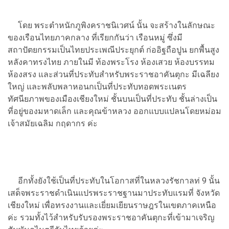
โดย พระตำหนักภูพิงคราชนิเวศน์ นั้น จะสร้างในลักษณะ
ของเรือนไทยภาคกลาง ที่เรียกกันว่า เรือนหมู่ ซึ่งมี
สถาปัตยกรรมเป็นไทยประเพณีประยุกต์ ก่ออิฐถือปูน ยกพื้นสูง
หลังคาทรงไทย ภายในมี ท้องพระโรง ห้องเสวย ห้องบรรทม
ห้องสรง และส่วนที่ประทับสำหรับพระราชอาคันตุกะ มีเฉลียง
ใหญ่ และพลับพลาหอนกเป็นที่ประทับทอดพระเนตร
ทัศนียภาพของเมืองเชียงใหม่ ชั้นบนเป็นที่ประทับ ชั้นล่างเป็น
ที่อยู่ของมหาดเล็ก และคุณข้าหลวง ออกแบบแปลนโดยหม่อม
เจ้าสมัยเฉลิม กฤดากร ค่ะ
อีกทั้งยังใช้เป็นที่ประทับในโอกาสที่ในหลวงรัชกาลท่ 9 นั้น
เสด็จพระราชดำเนินแปรพระราชฐานมาประทับแรมที่ จังหวัด
เชียงใหม่ เพื่อทรงงานและเยี่ยมเยียนราษฎรในเขตภาคเหนือ
ค่ะ รวมทั้งไว้สำหรับรับรองพระราชอาคันตุกะที่เข้ามาเจริญ