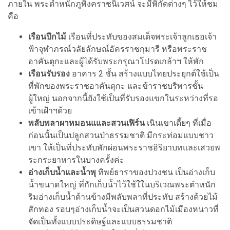
ภายใน พระตำหนักภูพิงคราชนิเวศน์ จะมีพิกัดต่างๆ ไว้ให้ชม
คือ
เรือนปีกไม้
เรือนที่ประทับของสมเด็จพระเจ้าลูกเธอเจ้า
ฟ้าจุฬาภรณ์วลัยลักษณ์อัครราชกุมารี หรือพระราช
อาคันตุกะและผู้ได้รับพระกรุณาโปรดเกล้าฯ ให้พัก
เรือนรับรอง
อาคาร 2 ชั้น สร้างแบบไทยประยุกต์ใช้เป็น
ที่พักของพระราชอาคันตุกะ และข้าราชบริพารชั้น
ผู้ใหญ่ นอกจากนี้ยังใช้เป็นที่รับรองแขกในระหว่างที่รอ
เข้าเฝ้าฯด้วย
พลับพลาผาหมอนแและสวนเฟิร์น
เนินเขาเตี้ยๆ ที่เมื่อ
ก่อนนั้นเป็นปลูกสวนป่าธรรมชาติ มีกระท่อมแบบชาว
เขา ให้เป็นที่ประทับพักผ่อนพระราชอิริยาบทและเสวยพ
ระกระยาหารในบางครั้งค่ะ
อ่างเก็บน้ำและน้ำพุ
ทิพย์ธาราของปวงชน เป็นอ่างเก็บ
น้ำขนาดใหญ่ ที่กักเก็บน้ำไว้ใช้ใในบริเวณพระตำหนัก
ริมอ่างเก็บน้ำด้านข้างมีพลับพลาที่ประทับ สร้างด้วยไม้
สักทอง รอบๆอ่างเก็บน้ำจะเป็นสวนดอกไม้เมืองหนาวที่
จัดเป็นทั้งแบบประดิษฐ์และแบบธรรมชาติ