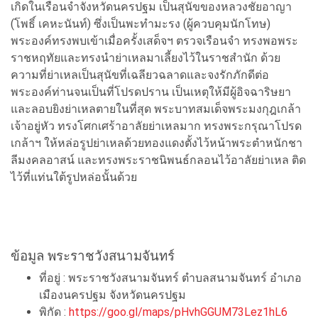
เกิดในเรือนจำจังหวัดนครปฐม เป็นสุนัขของหลวงชัยอาญา
(โพธิ์ เคหะนันท์) ซึ่งเป็นพะทำมะรง (ผู้ควบคุมนักโทษ)
พระองค์ทรงพบเข้าเมื่อครั้งเสด็จฯ ตรวจเรือนจำ ทรงพอพระ
ราชหฤทัยและทรงนำย่าเหลมาเลี้ยงไว้ในราชสำนัก ด้วย
ความที่ย่าเหลเป็นสุนัขที่เฉลียวฉลาดและจงรักภักดีต่อ
พระองค์ท่านจนเป็นที่โปรดปราน เป็นเหตุให้มีผู้อิจฉาริษยา
และลอบยิงย่าเหลตายในที่สุด พระบาทสมเด็จพระมงกุฎเกล้า
เจ้าอยู่หัว ทรงโศกเศร้าอาลัยย่าเหลมาก ทรงพระกรุณาโปรด
เกล้าฯ ให้หล่อรูปย่าเหลด้วยทองแดงตั้งไว้หน้าพระตำหนักชา
ลีมงคลอาสน์ และทรงพระราชนิพนธ์กลอนไว้อาลัยย่าเหล ติด
ไว้ที่แท่นใต้รูปหล่อนั้นด้วย
ข้อมูล พระราชวังสนามจันทร์
ที่อยู่ :
พระราชวังสนามจันทร์
ตำบลสนามจันทร์ อำเภอ
เมืองนครปฐม จังหวัดนครปฐม
พิกัด :
https://goo.gl/maps/pHvhGGUM73Lez1hL6