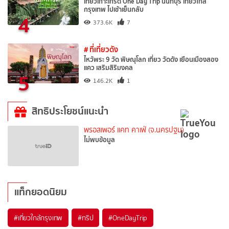
เที่ยวเกาะเกร็ด One Day Trip นนทบุรี เที่ยวใกล้
กรุงเทพ ไปเช้าเย็นกลับ
4
373.6K
7
# ที่เที่ยวดัง
ไหว้พระ 9 วัด พิษณุโลก เที่ยว วัดดัง เยือนเมืองสอง
แคว เสริมสิริมงคล
5
146.2K
1
สิทธิประโยชน์แนะนำ
พรอสเพอร์ แคท คาเฟ่ (จ.นครปฐม)
ไม่พบข้อมูล
แท็กยอดนิยม
#เที่ยวใกล้กรุงเทพ
#ทริป
#OneDayTrip