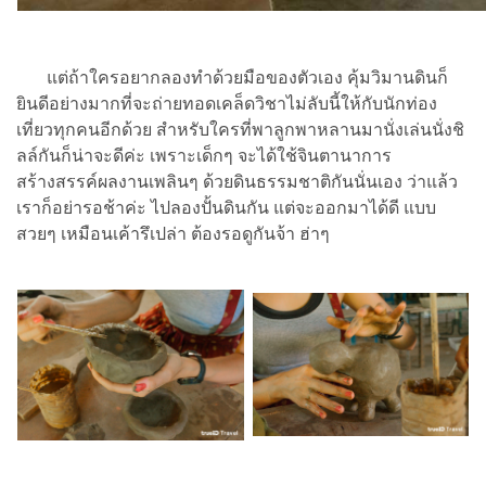
แต่ถ้าใครอยากลองทำด้วยมือของตัวเอง คุ้มวิมานดินก็
ยินดีอย่างมากที่จะถ่ายทอดเคล็ดวิชาไม่ลับนี้ให้กับนักท่อง
เที่ยวทุกคนอีกด้วย สำหรับใครที่พาลูกพาหลานมานั่งเล่นนั่งชิ
ลล์กันก็น่าจะดีค่ะ เพราะเด็กๆ จะได้ใช้จินตานาการ
สร้างสรรค์ผลงานเพลินๆ ด้วยดินธรรมชาติกันนั่นเอง ว่าแล้ว
เราก็อย่ารอช้าค่ะ ไปลองปั้นดินกัน แต่จะออกมาได้ดี แบบ
สวยๆ เหมือนเค้ารึเปล่า ต้องรอดูกันจ้า ฮ่าๆ