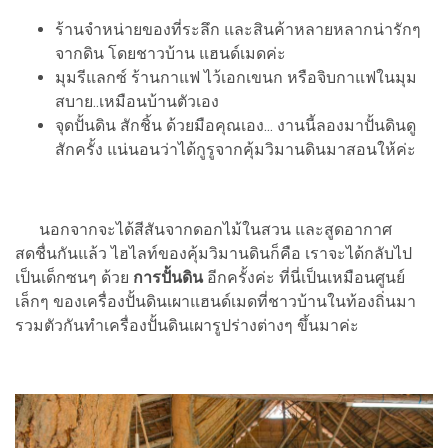
ร้านจำหน่ายของที่ระลึก และสินค้าหลายหลากน่ารักๆ
จากดิน โดยชาวบ้าน แฮนด์เมดค่ะ
มุมรีแลกซ์ ร้านกาแฟ ไว้เอกเขนก หรือจิบกาแฟในมุม
สบาย..เหมือนบ้านตัวเอง
จุดปั้นดิน สักชิ้น ด้วยมือคุณเอง... งานนี้ลองมาปั้นดินดู
สักครั้ง แน่นอนว่าได้กูรูจากคุ้มวิมานดินมาสอนให้ค่ะ
นอกจากจะได้สีสันจากดอกไม้ในสวน และสูดอากาศ
สดชื่นกันแล้ว ไฮไลท์ของคุ้มวิมานดินก็คือ เราจะได้กลับไป
เป็นเด็กซนๆ ด้วย
การปั้นดิน
อีกครั้งค่ะ ที่นี่เป็นเหมือนศูนย์
เล็กๆ ของเครื่องปั้นดินเผาแฮนด์เมดที่ชาวบ้านในท้องถิ่นมา
รวมตัวกันทำเครื่องปั้นดินเผารูปร่างต่างๆ ขึ้นมาค่ะ