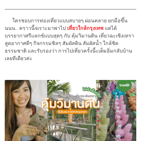
ใครชอบการท่องเที่ยวแบบสบายๆ ผ่อนคลาย ยกมือขึ้น
นนน... คราวนี้จเราะมาพาไป
เที่ยวใกล้กรุงเทพ
แต่ได้
บรรยากาศรีแลกซ์แบบสุดๆ กับ คุ้มวิมานดิน เที่ยวฉะเชิงเทรา
สูดอากาศดีๆ กิจกรรมชิลๆ สัมผัสดิน สัมผัสน้ำ ใกล้ชิด
ธรรมชาติ และรับรองว่า การไปเที่ยวครั้งนี้ะเต็มอิ่มกลับบ้าน
เลยทีเดียวค่ะ