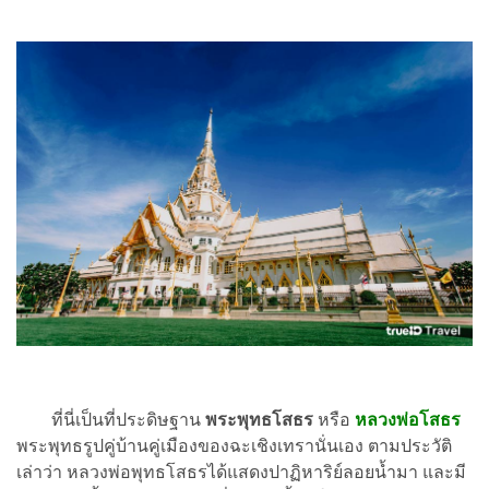
ที่นี่เป็นที่ประดิษฐาน
พระพุทธโสธร
หรือ
หลวงพ่อโสธร
พระพุทธรูปคู่บ้านคู่เมืองของฉะเชิงเทรานั่นเอง ตามประวัติ
เล่าว่า หลวงพ่อพุทธโสธรได้แสดงปาฏิหาริย์ลอยน้ำมา และมี