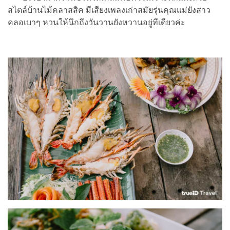
สไตล์บ้านไม้คลาสสิค มีเสียงเพลงเก่าสมัยรุ่นคุณแม่ยังสาว
คลอเบาๆ หวนให้นึกถึงวันวานยังหวานอยู่ทีเดียวค่ะ