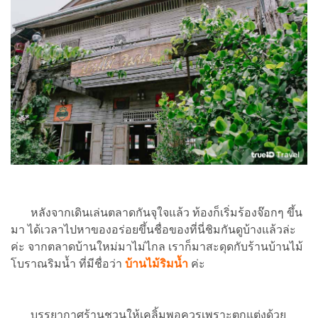
หลังจากเดินเล่นตลาดกันจุใจแล้ว ท้องก็เริ่มร้องจ๊อกๆ ขึ้น
มา ได้เวลาไปหาของอร่อยขึ้นชื่อของที่นี่ชิมกันดูบ้างแล้วล่ะ
ค่ะ จากตลาดบ้านใหม่มาไม่ไกล เราก็มาสะดุดกับร้านบ้านไม้
โบราณริมน้ำ ที่มีชื่อว่า
บ้านไม้ริมน้ำ
ค่ะ
บรรยากาศร้านชวนให้เคลิ้มพอควรเพราะตกแต่งด้วย