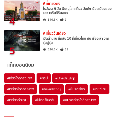
# ที่เที่ยวดัง
ไหว้พระ 9 วัด พิษณุโลก เที่ยว วัดดัง เยือนเมืองสอง
แคว เสริมสิริมงคล
4
146.3K
1
# เที่ยววันเดียว
เปิดตำนาน ลึกลับ 10 ที่เที่ยวไทย กับ เรื่องเล่า จาก
รุ่นสู่รุ่น
5
326.7K
22
แท็กยอดนิยม
#เที่ยวใกล้กรุงเทพ
#ทริป
#OneDayTrip
#ที่เที่ยวใกล้กรุงเทพ
#trueidstory
#ขับรถเที่ยว
#เที่ยวไทย
#ที่เที่ยวถ่ายรูป
#ไปเช้าเย็นกลับ
#ขับรถเที่ยวใกล้กรุงเทพ