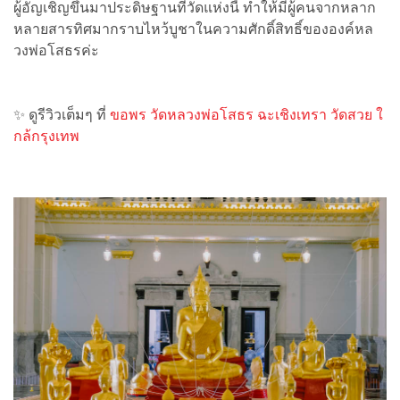
ผู้อัญเชิญขึ้นมาประดิษฐานที่วัดแห่งนี้ ทำให้มีผู้คนจากหลาก
หลายสารทิศมากราบไหว้บูชาในความศักดิ์สิทธิ์ขององค์หล
วงพ่อโสธรค่ะ
✨ ดูรีวิวเต็มๆ ที่
ขอพร วัดหลวงพ่อโสธร ฉะเชิงเทรา วัดสวย ใ
กล้กรุงเทพ