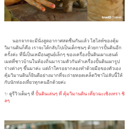
นอกจากจะมีนั่งสูดอากาศสดชื่นกันแล้ว ไฮไลท์ของคุ้ม
วิมานดินก็คือ เราจะได้กลับไปเป็นเด็กซนๆ ด้วยการปั้นดินอีก
ครั้งค่ะ ที่นี่เป็นเหมือนศูนย์เล็กๆ ของเครื่องปั้นดินเผาแฮนด์
เมดที่ชาวบ้านในท้องถิ่นมารวมตัวกันทำเครื่องปั้นดินเผารูป
ร่างต่างๆ ขึ้นมาค่ะ แต่ถ้าใครอยากลองทำด้วยมือของตัวเอง
คุ้มวิมานดินก็ยินดีอย่างมากที่จะถ่ายทอดเคล็ดวิชาไม่ลับนี้ให้
กับนักท่องเที่ยวทุกคนอีกด้วยค่ะ
✨ ดูรีวิวเต็มๆ ที่
ปั้นดินเล่นๆ ที่ คุ้มวิมานดิน เที่ยวฉะเชิงเทรา ชิ
ลๆ