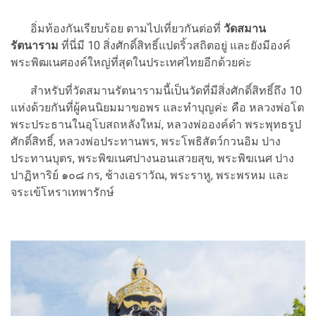
อิ่มท้องกันเรียบร้อย ตามไปเที่ยวกันต่อที่
วัดสมาน
รัตนาราม
ที่นี่มี 10 สิ่งศักดิ์สิทธิ์แปดริ้วสถิตอยู่ และยังมีองค์
พระพิฒเนศองค์ใหญ่ที่สุดในประเทศไทยอีกด้วยค่ะ
สำหรับที่วัดสมานรัตนารามนี้เป็นวัดที่มีสิ่งศักดิ์สิทธิ์ถึง 10
แห่งด้วยกันที่ผู้คนนิยมมาขอพร และทำบุญค่ะ คือ หลวงพ่อโต
พระประธานในอุโบสถหลังใหม่, หลวงพ่อองค์ดำ พระพุทธรูป
ศักดิ์สิทธิ์, หลวงพ่อประทานพร, พระโพธิสัตว์กวนอิม ปาง
ประทานบุตร, พระพิฆเนศปางนอนเสวยสุข, พระพิฆเนศ ปาง
ปาฏิหาริย์ ๑๐๘ กร, ช้างเอราวัณ, พระราหู, พระพรหม และ
จระเข้โหราเทพารักษ์