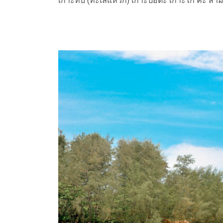
เกาะทับ (ทะเลแหวก) เกาะปอดะ เกาะไก่ ค่ะ สามา