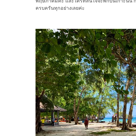
พฤษภาคมค่ะ และใครที่สนใจจะพักบนเกาะนั้น ก็จะ
ครบครันทุกอย่างเลยค่ะ