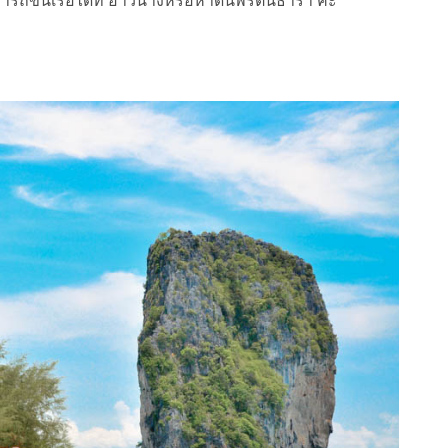
รถขึ้นเรือได้ที่ อ่าวนางหรือหาดนพรัตน์ธารา ค่ะ