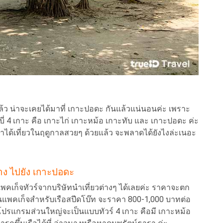
้ว น่าจะเคยได้มาที่ เกาะปอดะ กันแล้วแน่นอนค่ะ เพราะ
่ 4 เกาะ คือ เกาะไก่ เกาะหม้อ เกาะทับ และ เกาะปอดะ ค่ะ
งถ้าได้เที่ยวในฤดูกาลสวยๆ ด้วยแล้ว จะพลาดได้ยังไงล่ะเนอะ
าง ไปยัง เกาะปอดะ
ก็จทัวร์จากบริษัทนำเที่ยวต่างๆ ได้เลยค่ะ ราคาจะตก
วนแพคเก็จสำหรับเรือสปีดโบ๊ท จะราคา 800-1,000 บาทต่อ
ปรแกรมส่วนใหญ่จะเป็นแบบทัวร์ 4 เกาะ คือมี เกาะหม้อ