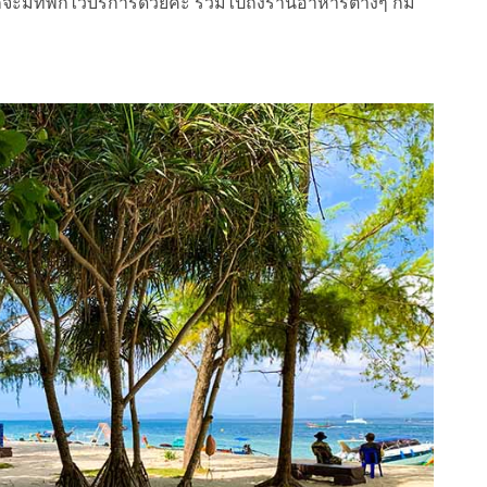
มีที่พักไว้บริการด้วยค่ะ รวมไปถึงร้านอาหารต่างๆ ก็มี