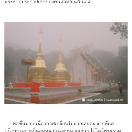
พระธาตุประจำปีเกิดของคนเกิดปีกุนนั่นเอง
พอขึ้นมาบนนี้อากาศเปลี่ยนไปมากเลยค่ะ จากที่แด
ดร้อนๆ กลายเป็นลมหนาว และหมอกเย็นๆ ได้ไหว้พระธาตุ