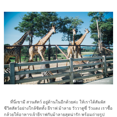
ที่นี่เขามี สวนสัตว์ อยู่ด้านในอีกด้วยค่ะ ให้เราได้สัมผัส
ชีวิตสัตว์อย่างใกล้ชิดทั้ง ยีราฟ ม้าลาย วัววาตูซี่ วัวแดง เราซื้อ
กล้วยให้อาหารเจ้ายีราฟกับม้าลายสุดน่ารัก พร้อมถ่ายรูป