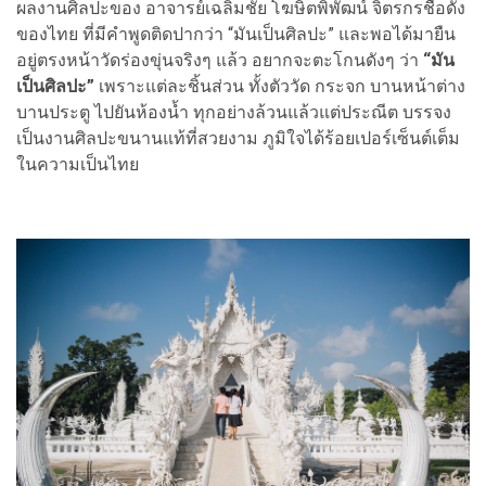
ผลงานศิลปะของ อาจารย์เฉลิมชัย โฆษิตพิพัฒน์ จิตรกรชื่อดัง
ของไทย ที่มีคำพูดติดปากว่า “มันเป็นศิลปะ” และพอได้มายืน
อยู่ตรงหน้าวัดร่องขุ่นจริงๆ แล้ว อยากจะตะโกนดังๆ ว่า
“มัน
เป็นศิลปะ”
เพราะแต่ละชิ้นส่วน ทั้งตัววัด กระจก บานหน้าต่าง
บานประตู ไปยันห้องน้ำ ทุกอย่างล้วนแล้วแต่ประณีต บรรจง
เป็นงานศิลปะขนานแท้ที่สวยงาม ภูมิใจได้ร้อยเปอร์เซ็นต์เต็ม
ในความเป็นไทย