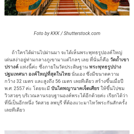
Foto by KKK / Shutterstock.com
ถ้าใครได้ผ่านไปผ่านมา จะได้เห็นพระพุทธรูปองค์ใหญ่
เด่นสง่าอยู่ท่ามกลางภูเขามาแต่ไกลๆ เลย ที่นั่นก็คือ
วัดถ้ำเขา
ปรางค์
แห่งนี้ค่ะ ซึ่งภายในวัดประดิษฐาน
พระพุทธรูปปาง
ปฐมเทศนา องค์ใหญ่ที่สุดในไทย
นั่นเอง ซึ่งมีขนาดความ
กว้าง 32 เมตร และสูงถึง 56 เมตร เลยทีเดียว สร้างขึ้นเมื่อปี
พ.ศ. 2557 ค่ะ โดยจะมี
บันไดพญานาคเจ็ดเศียร
ให้ขึ้นไปชม
วิวสวยๆ บริเวณลานรอบฐานองค์พระได้อีกด้วยค่ะ เรียกได้ว่า
ที่นี่เป็นอีกหนึ่ง วัดสวย ลพบุรี ที่ต้องแวะมาไหว้พระกันสักครั้ง
เลยทีเดียว