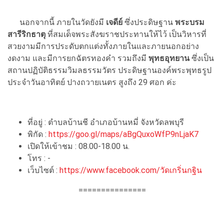
นอกจากนี้ ภายในวัดยังมี
เจดีย์
ซึ่งประดิษฐาน
พระบรม
สารีริกธาตุ
ที่สมเด็จพระสังฆราชประทานให้ไว้ เป็นวิหารที่
สวยงามมีการประดับตกแต่งทั้งภายในและภายนอกอย่าง
งดงาม และมีการยกฉัตรทองคำ รวมถึงมี
พุทธอุทยาน
ซึ่งเป็น
สถานปฏิบัติธรรมวิมลธรรมวัตร ประดิษฐานองค์พระพุทธรูป
ประจำวันอาทิตย์ ปางถวายเนตร สูงถึง 29 ศอก ค่ะ
ที่อยู่ : ตำบลบ้านชี อำเภอบ้านหมี่ จังหวัดลพบุรี
พิกัด :
https://goo.gl/maps/aBgQuxoWfP9nLjaK7
เปิดให้เข้าชม : 08.00-18.00 น.
โทร : -
เว็บไซต์ :
https://www.facebook.com/วัดเกริ่นกฐิน
===============