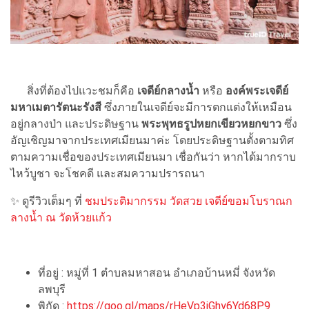
สิ่งที่ต้องไปแวะชมก็คือ
เจดีย์กลางน้ำ
หรือ
องค์พระเจดีย์
มหาเมตารัตนะรังสี
ซึ่งภายในเจดีย์จะมีการตกแต่งให้เหมือน
อยู่กลางป่า และประดิษฐาน
พระพุทธรูปหยกเขียวหยกขาว
ซึ่ง
อัญเชิญมาจากประเทศเมียนมาค่ะ โดยประดิษฐานตั้งตามทิศ
ตามความเชื่อของประเทศเมียนมา เชื่อกันว่า หากได้มากราบ
ไหว้บูชา จะโชคดี และสมความปรารถนา
✨ ดูรีวิวเต็มๆ ที่
ชมประติมากรรม วัดสวย เจดีย์ขอมโบราณก
ลางน้ำ ณ วัดห้วยแก้ว
ที่อยู่ : หมู่ที่ 1 ตำบลมหาสอน อำเภอบ้านหมี่ จังหวัด
ลพบุรี
พิกัด :
https://goo.gl/maps/rHeVp3jGhy6Yd68P9