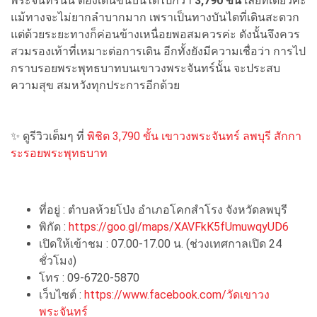
พระจันทร์นั้น ต้องเดินขึ้นบันไดไปกว่า
3,790 ขั้น
เลยทีเดียวค่ะ
แม้ทางจะไม่ยากลำบากมาก เพราเป็นทางบันไดที่เดินสะดวก
แต่ด้วยระยะทางก็ค่อนข้างเหนื่อยพอสมควรค่ะ ดังนั้นจึงควร
สวมรองเท้าที่เหมาะต่อการเดิน อีกทั้งยังมีความเชื่อว่า การไป
กราบรอยพระพุทธบาทบนเขาวงพระจันทร์นั้น จะประสบ
ความสุข สมหวังทุกประการอีกด้วย
✨ ดูรีวิวเต็มๆ ที่
พิชิต 3,790 ขั้น เขาวงพระจันทร์ ลพบุรี สักกา
ระรอยพระพุทธบาท
ที่อยู่ : ตำบลห้วยโป่ง อำเภอโคกสำโรง จังหวัดลพบุรี
พิกัด :
https://goo.gl/maps/XAVFkK5fUmuwqyUD6
เปิดให้เข้าชม : 07.00-17.00 น. (ช่วงเทศกาลเปิด 24
ชั่วโมง)
โทร : 09-6720-5870
เว็บไซต์ :
https://www.facebook.com/วัดเขาวง
พระจันทร์