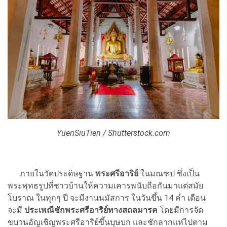
YuenSiuTien / Shutterstock.com
ภายในวัดประดิษฐาน
พระศรีอาริย์
ในมณฑป ซึ่งเป็น
พระพุทธรูปที่ชาวบ้านให้ความเคารพนับถือกันมาแต่สมัย
โบราณ ในทุกๆ ปี จะมีงานนมัสการ ในวันขึ้น 14 ค่ำ เดือน
จะมี
ประเพณีชักพระศรีอาริย์ทางสถลมารค
โดยมีการจัด
ขบวนอัญเชิญพระศรีอาริย์ขึ้นบุษบก และชักลากแห่ไปตาม