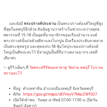
และยังมี
พระปรางค์ประธาน
เป็นพระปรางค์องค์ใหญ่ที่สูง
ที่สุดในลพบุรีอีกด้วย สันนิษฐานว่าสร้างในช่วงระหว่างพุทธ
ศตวรรษที่ 15-18 เป็นยุคที่อาณาจักรขอมเรืองอำนาจ องค์
พระปรางค์นั้นก่อด้วยศิลาแลงโบกปูน มีเครื่องประดับลวดลาย
เป็นพระพุทธรูป และพุทธประวัติ ซุ้มโคปุระของปรางค์องค์
ใหญ่เป็นศิลปะละโว้ มีลายปูนปั้นที่ถือว่างดงามมากๆ เลยที
เดียวค่ะ
✨ ดูรีวิวเต็มๆ ที่
วัดพระศรีรัตนมหาธาตุ วัดสวย ลพบุรี โบราณ
สถานละโว้
ที่อยู่ : ตำบลท่าหิน อำเภอเมืองลพบุรี จังหวัดลพบุรี
พิกัด :
https://goo.gl/maps/dEfVeyV7MazZWf5G7
เปิดให้เข้าชม : วันพุธ-อาทิตย์ 07.00-17.00 น. (ปิดวัน
จันทร์-อังคาร)