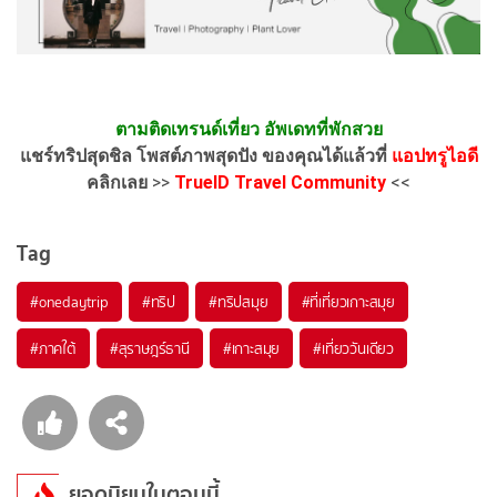
ตามติดเทรนด์เที่ยว อัพเดทที่พักสวย
แชร์ทริปสุดชิล โพสต์ภาพสุดปัง ของคุณได้แล้วที่
แอปทรูไอดี
คลิกเลย
>>
TrueID Travel Community
<<
Tag
#onedaytrip
#ทริป
#ทริปสมุย
#ที่เที่ยวเกาะสมุย
#ภาคใต้
#สุราษฎร์ธานี
#เกาะสมุย
#เที่ยววันเดียว
ยอดนิยมในตอนนี้