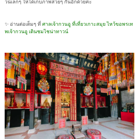
วน์เล็กๆ ให้ได้เก็บภาพสวยๆ กันอีกด้วยค่ะ
✨ อ่านต่อเต็มๆ ที่
ศาลเจ้ากวนอู ที่เที่ยวเกาะสมุย ไหว้ขอพรเท
พเจ้ากวนอู เดินชมไชน่าทาวน์