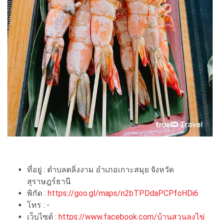
ที่อยู่ : ตำบลตลิ่งงาม อำเภอเกาะสมุย จังหวัด
สุราษฎร์ธานี
พิกัด :
https://goo.gl/maps/n2bTPDdaPCPfoHDi6
โทร : -
เว็บไซต์ :
https://www.facebook.com/บ้านสวนลุงไข่