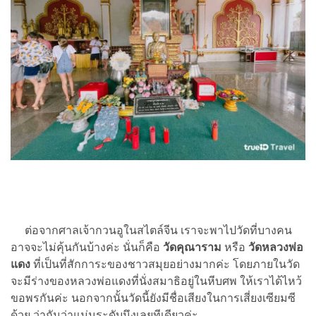
ต่อจากศาลเจ้ากวนอูในสไตล์จีน เราจะพาไปวัดที่บางคน
อาจจะไม่คุ้นกันบ้างค่ะ นั่นก็คือ
วัดคุณาราม
หรือ
วัดหลวงพ่อ
แดง
ที่เป็นที่สักการะของชาวสมุยอย่างมากค่ะ โดยภายในวัด
จะมีร่างของหลวงพ่อแดงที่นั่งสมาธิอยู่ในหีบศพ ให้เราได้ไหว้
ขอพรกันค่ะ นอกจากนั้นวัดนี้ยังมีชื่อเสียงในการเสี่ยงเซียมซี
ด้วย ว่ากันว่าแม่นระดับนึงเลยทีเดียวค่ะ