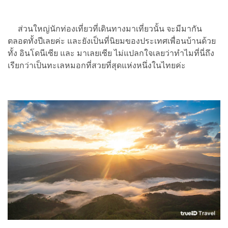
ส่วนใหญ่นักท่องเที่ยวที่เดินทางมาเที่ยวนั้น จะมีมากัน
ตลอดทั้งปีเลยค่ะ และยังเป็นที่นิยมของประเทศเพื่อนบ้านด้วย
ทั้ง อินโดนีเซีย และ มาเลยเซีย ไม่แปลกใจเลยว่าทำไมที่นี่ถึง
เรียกว่าเป็นทะเลหมอกที่สวยที่สุดแห่งหนึ่งในไทยค่ะ