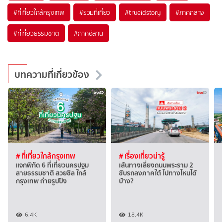
#ที่เที่ยวใกล้กรุงเทพ
#รวมที่เที่ยว
#trueidstory
#ภาคกลาง
#ที่เที่ยวธรรมชาติ
#ภาคอีสาน
บทความที่เกี่ยวข้อง
# ที่เที่ยวใกล้กรุงเทพ
# เรื่องเที่ยวน่ารู้
แจกพิกัด 6 ที่เที่ยวนครปฐม
เส้นทางเลี่ยงถนนพระราม 2
สายธรรมชาติ สวยชิล ใกล้
ขับรถลงภาคใต้ ไปทางไหนได้
กรุงเทพ ถ่ายรูปปัง
บ้าง?
6.4K
18.4K