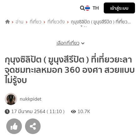
TH
เข้าสู่ระบบ
อ่าน
ที่เที่ยว
ที่เที่ยวดัง
กุนุงซิลิปัต ( ฆูนุงสีรีปัต ) ที่เที่ยว
ยะลา จุดชมทะเลหมอก 360 องศา สวยแบบไม่รู้จบ
เลือกที่เที่ยว
กุนุงซิลิปัต ( ฆูนุงสีรีปัต ) ที่เที่ยวยะลา
จุดชมทะเลหมอก 360 องศา สวยแบบ
ไม่รู้จบ
nukkpidet
17 มีนาคม 2564 ( 11:10 )
10.7K