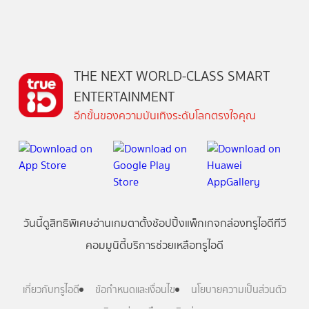
THE NEXT WORLD-CLASS SMART
ENTERTAINMENT
อีกขั้นของความบันเทิงระดับโลกตรงใจคุณ
วันนี้
ดู
สิทธิพิเศษ
อ่าน
เกม
ตาตั้ง
ช้อปปิ้ง
แพ็กเกจ
กล่องทรูไอดีทีวี
คอมมูนิตี้
บริการช่วยเหลือทรูไอดี
เกี่ยวกับทรูไอดี
ข้อกำหนดและเงื่อนไข
นโยบายความเป็นส่วนตัว