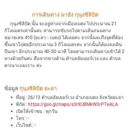
การเดินทาง มายัง กุนุงซิลิปัต
กุนุงซิลิปัต นั้น จะอยู่ห่างจากเมืองเบตง ไปประมาณ 21
กิโลเมตรเท่านั้นค่ะ สามารถขับรถไปตามเส้นถนนทาง
หมายเลข 410 (ยะลา - เบตง) ได้เลยค่ะ จากนั้นจะถึงจุดที่ต้อง
ขึ้นเขาไปต่ออีกประมาณ 3 กิโลเมตรค่ะ จากนั้นก็ต้องลงเดิน
ปีนเขา อีกประมาณ 40-50 นาที โดยสามารถเดินทางเข้าได้ 2
ทางด้วยกันค่ะ คือจากทางด้าน ตำบลอัยเยอร์เวง และ ตำบล
ตาเนาะแมเราะ ค่ะ
ข้อมูล
กุนุงซิลิปัต ยะลา
ที่อยู่ : 26/13 ตำบลอัยเยอร์เวง อำเภอเบตง จังหวัดยะลา
พิกัด :
https://goo.gl/maps/s3rXU8MkW3rPTeALA
เปิดให้เข้าชม : ทุกวัน
โทร : -
เว็บไซต์ : -