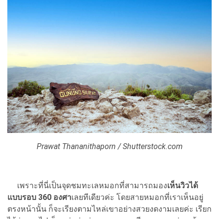
Prawat Thananithaporn / Shutterstock.com
เพราะที่นี่เป็นจุดชมทะเลหมอกที่สามารถมอง
เห็นวิวได้
แบบรอบ 360 องศา
เลยทีเดียวค่ะ โดยสายหมอกที่เราเห็นอยู่
ตรงหน้านั้น ก็จะเรียงตามไหล่เขาอย่างสวยงดงามเลยค่ะ เรียก