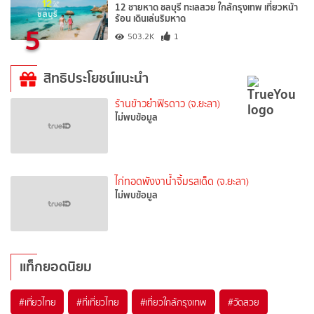
12 ชายหาด ชลบุรี ทะเลสวย ใกล้กรุงเทพ เที่ยวหน้า
ร้อน เดินเล่นริมหาด
5
503.2K
1
สิทธิประโยชน์แนะนำ
ร้านข้าวยำฟิรดาว (จ.ยะลา)
ไม่พบข้อมูล
ไก่ทอดพังงาน้ำจิ้มรสเด็ด (จ.ยะลา)
ไม่พบข้อมูล
แท็กยอดนิยม
#เที่ยวไทย
#ที่เที่ยวไทย
#เที่ยวใกล้กรุงเทพ
#วัดสวย