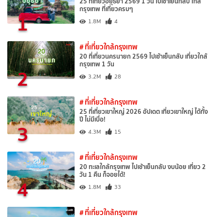
25 ที่เที่ยวอยุธยา 2569 1 วัน ไปเช้าเย็นกลับ ใกล้
กรุงเทพ ที่เที่ยวครบๆ
1
1.8M
4
# ที่เที่ยวใกล้กรุงเทพ
20 ที่เที่ยวนครนายก 2569 ไปเช้าเย็นกลับ เที่ยวใกล้
กรุงเทพ 1 วัน
2
3.2M
28
# ที่เที่ยวใกล้กรุงเทพ
25 ที่เที่ยวเขาใหญ่ 2026 อัปเดต เที่ยวเขาใหญ่ ได้ทั้ง
ปี ไม่มีเบื่อ!
3
4.3M
15
# ที่เที่ยวใกล้กรุงเทพ
20 ทะเลใกล้กรุงเทพ ไปเช้าเย็นกลับ งบน้อย เที่ยว 2
วัน 1 คืน ก็จอยได้!
4
1.8M
33
# ที่เที่ยวใกล้กรุงเทพ