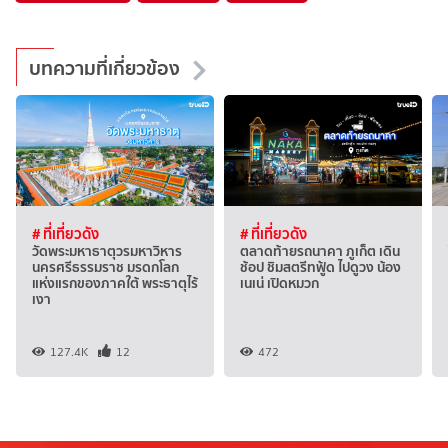
บทความที่เกี่ยวข้อง
# ที่เที่ยวดัง
# ที่เที่ยวดัง
วัดพระมหาธาตุวรมหาวิหาร
ตลาดท้ายรถนาคา ภูเก็ต เดิน
นครศรีธรรมราช มรดกโลก
ช้อป ชิมสตรีทฟู้ด ไปดูวง น้อง
แห่งแรกของภาคใต้ พระธาตุไร้
เนเน่ เปิดหมวก
เงา
127.4K
12
472