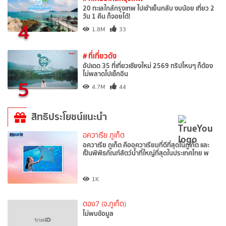
20 ทะเลใกล้กรุงเทพ ไปเช้าเย็นกลับ งบน้อย เที่ยว 2
วัน 1 คืน ก็จอยได้!
4
1.8M
33
# ที่เที่ยวดัง
อัปเดต 35 ที่เที่ยวเชียงใหม่ 2569 ทริปไหนๆ ก็ต้อง
ไม่พลาดไปเช็กอิน
5
4.7M
44
สิทธิประโยชน์แนะนำ
อควาเรีย ภูเก็ต
อควาเรีย ภูเก็ต คืออควาเรียมที่ดีที่สุดในภูเก็ต และ
เป็นพิพิธภัณฑ์สัตว์น้ำที่ใหญ่ที่สุดในประเทศไทย พ
1K
ตอง7 (จ.ภูเก็ต)
ไม่พบข้อมูล