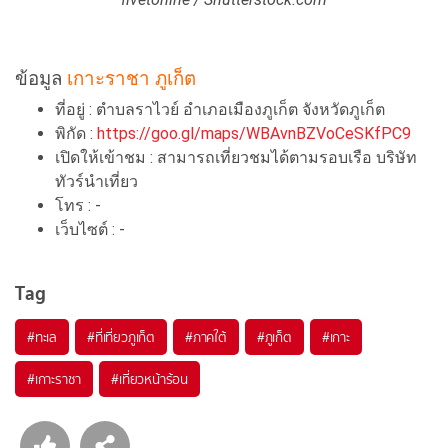
ข้อมูล
เกาะราชา ภูเก็ต
ที่อยู่ : ตำบลราไวย์ อำเภอเมืองภูเก็ต จังหวัดภูเก็ต
พิกัด :
https://goo.gl/maps/WBAvnBZVoCeSKfPC9
เปิดให้เข้าชม : สามารถเที่ยวชมได้ตามรอบเรือ บริษัท
ทัวร์นำเที่ยว
โทร : -
เว็บไซต์ : -
Tag
#ทะเล
#ที่เที่ยวภูเก็ต
#ภาคใต้
#ภูเก็ต
#เกาะ
#เกาะราชา
#เที่ยวหน้าร้อน