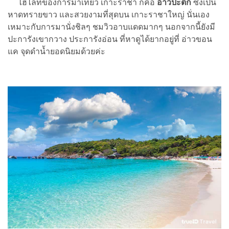
ไฮไลท์ของการมาเที่ยว เกาะราชา ก็คือ
อ่าวปะตก
ซึ่งเป็น
หาดทรายขาว และสวยงามที่สุดบน เกาะราชาใหญ่ นั่นเอง
เหมาะกับการมานั่งชิลๆ ชมวิวอาบแดดมากๆ นอกจากนี้ยังมี
ปะการังเขากวาง ประการังอ่อน ที่หาดูได้ยากอยู่ที่ อ่าวขอน
แค จุดดำน้ำยอดนิยมด้วยค่ะ