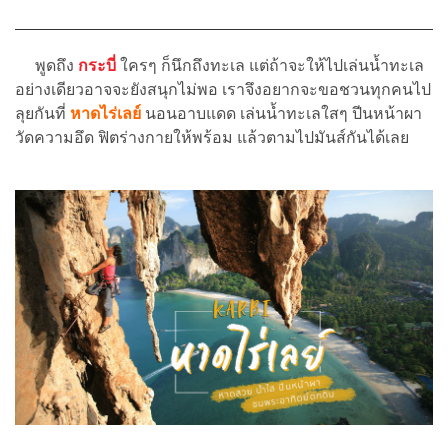
พูดถึง
กระบี่
ใครๆ ก็นึกถึงทะเล แต่ถ้าจะให้ไปเล่นน้ำทะเล
อย่างเดียวอาจจะยังสนุกไม่พอ เราจึงอยากจะขอชวนทุกคนไป
ลุยกันที่
หาดไร่เลย์
นอนอาบแดด เล่นน้ำทะเลใสๆ ปีนหน้าผา
วัดความอึด ฟิตร่างกายให้พร้อม แล้วตามไปมันส์กันได้เลย