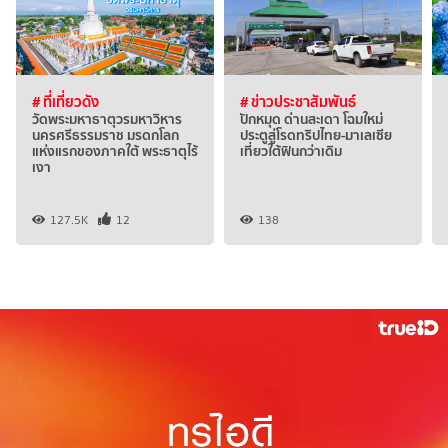
# ที่เที่ยวดัง
# ข่าวประชาสัมพันธ์
วัดพระมหาธาตุวรมหาวิหาร
ปักหมุด ด่านสะเดา โฉมใหม่
นครศรีธรรมราช มรดกโลก
ประตูสู่โรดทริปไทย-มาเลเซีย
แห่งแรกของภาคใต้ พระธาตุไร้
เที่ยวใต้ฟินกว่าเดิม
เงา
127.5K
12
138