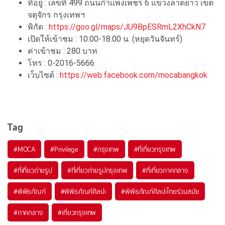
ที่อยู่ : เลขที่ 499 ถนนกำแพงเพชร 6 แขวงลาดยาว เขต
จตุจักร กรุงเทพฯ
พิกัด :
https://goo.gl/maps/JU9BpESRmL2XhCkN7
เปิดให้เข้าชม : 10.00-18.00 น. (หยุดวันจันทร์)
ค่าเข้าชม : 280 บาท
โทร : 0-2016-5666
เว็บไซต์ :
https://web.facebook.com/mocabangkok
Tag
#MOCA
#Privilege
#กรุงเทพ
#ที่เที่ยวกรุงเทพ
#ที่เที่ยวถ่ายรูป
#ที่เที่ยวถ่ายรูปกรุงเทพ
#ที่เที่ยวภาคกลาง
#พิพิธภัณฑ์
#พิพิธภัณฑ์ศิลปะ
#พิพิธภัณฑ์ศิลปะไทยร่วมสมัย
#ภาคกลาง
#เที่ยวกรุงเทพ