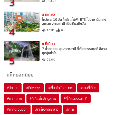
3
594.7K
# ที่เที่ยว
ไหว้พระ 10 วัด ใกล้รถไฟฟ้า BTS ไปง่าย เดินทาง
สะดวก จากสถานี แป๊ปเดียวถึงวัด
4
185K
8
# ที่เที่ยว
7 น้ำตกสวย อุบลราชธานี ที่เที่ยวธรรมชาติ อีสาน
สุดชุ่มฉ่ำใจ
5
29.6K
แท็กยอดนิยม
#วัดสวย
#Privilege
#เที่ยวใกล้กรุงเทพ
#รวมที่เที่ยว
#ภาคกลาง
#ที่เที่ยวใกล้กรุงเทพ
#ที่เที่ยวธรรมชาติ
#ภาคตะวันออก
#ที่เที่ยวภาคกลาง
#ทะเล