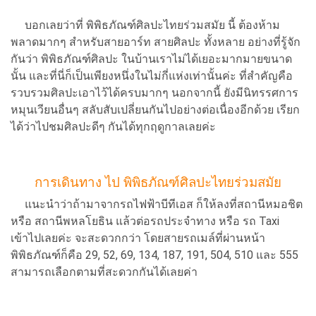
บอกเลยว่าที่ พิพิธภัณฑ์ศิลปะไทยร่วมสมัย นี้ ต้องห้าม
พลาดมากๆ สำหรับสายอาร์ท สายศิลปะ ทั้งหลาย อย่างที่รู้จัก
กันว่า พิพิธภัณฑ์ศิลปะ ในบ้านเราไม่ได้เยอะมากมายขนาด
นั้น และที่นี่ก็เป็นเพียงหนึ่งในไม่กี่แห่งเท่านั้นค่ะ ที่สำคัญคือ
รวบรวมศิลปะเอาไว้ได้ครบมากๆ นอกจากนี้ ยังมีนิทรรศการ
หมุนเวียนอื่นๆ สลับสับเปลี่ยนกันไปอย่างต่อเนื่องอีกด้วย เรียก
ได้ว่าไปชมศิลปะดีๆ กันได้ทุกฤดูกาลเลยค่ะ
การเดินทาง ไป พิพิธภัณฑ์ศิลปะไทยร่วมสมัย
แนะนำว่าถ้ามาจากรถไฟฟ้าบีทีเอส ก็ให้ลงที่สถานีหมอชิต
หรือ สถานีพหลโยธิน แล้วต่อรถประจำทาง หรือ รถ Taxi
เข้าไปเลยค่ะ จะสะดวกกว่า โดยสายรถเมล์ที่ผ่านหน้า
พิพิธภัณฑ์ก็คือ 29, 52, 69, 134, 187, 191, 504, 510 และ 555
สามารถเลือกตามที่สะดวกกันได้เลยค่า