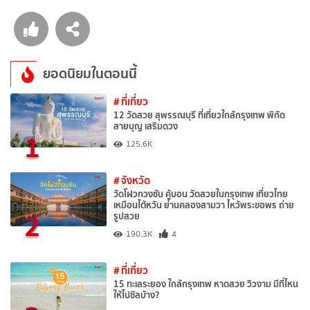
ยอดนิยมในตอนนี้
# ที่เที่ยว
12 วัดสวย สุพรรณบุรี ที่เที่ยวใกล้กรุงเทพ พิกัด
สายบุญ เสริมดวง
1
125.6K
# จังหวัด
วัดโฝวกวงซัน คู้บอน วัดสวยในกรุงเทพ เที่ยวไทย
เหมือนไต้หวัน ย่านคลองสามวา ไหว้พระขอพร ถ่าย
2
รูปสวย
190.3K
4
# ที่เที่ยว
15 ทะเลระยอง ใกล้กรุงเทพ หาดสวย วิวงาม มีที่ไหน
ให้ไปชิลบ้าง?