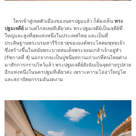
ใครเข้าสู่เขตตัวเมืองของนครปฐมแล้ว ก็ต้องเห็น
พระ
ปฐมเจดีย์
มาแต่ไกลเลยทีเดียวค่ะ พระปฐมเจดีย์เป็นเจดีย์ที่
ใหญ่และสูงที่สุดแห่งหนึ่งในประเทศไทย และเป็นที่
ประดิษฐานพระบรมสารีริกธาตุขององค์พระโคตมพุทธเจ้า
ซึ่งสร้างขึ้นในสมัยพระบาทสมเด็จพระจอมเกล้าเจ้าอยู่หัว
(รัชกาลที่ 4) นอกจากจะเป็นปูชนียสถานเก่าแก่ที่คนไทยต่าง
มาสักการกราบไหว้แล้ว พระปฐมเจดีย์ยังนับเป็นจุดถ่ายรูปสวย
อีกแห่งหนึ่งในนครปฐมทีเดียวค่ะ เพราะความโอ่อ่าใหญ่โต
และสถาปัตยกรรมอันงดงาม