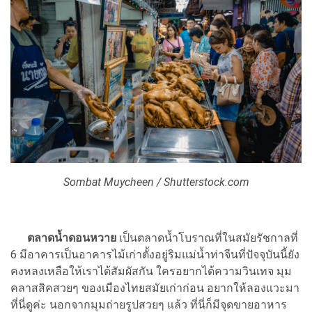
Sombat Muycheen / Shutterstock.com
ตลาดน้ำดอนหวาย
เป็นตลาดน้ำโบราณที่ในสมัยรัชกาลที่
6 มีอาคารเป็นอาคารไม้เก่าตั้งอยู่ริมแม่น้ำท่าจีนที่ปัจจุบันนี้ยัง
คงหลงเหลือให้เราได้สัมผัสกัน ใครอยากได้ความวินเทจ มุม
คลาสสิคสวยๆ ของเมืองไทยสมัยเก่าก่อน อยากให้ลองแวะมา
ที่นี่ดูค่ะ นอกจากมุมถ่ายรูปสวยๆ แล้ว ที่นี่ก็มีจุดขายอาหาร