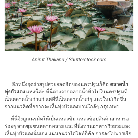
Anirut Thailand / Shutterstock.com
อีกหนึ่งจุดถ่ายรูปสวยยอดฮิตของนครปฐมก็คือ
ตลาดน้ำ
ทุ่งบัวแดง
แห่งนี้ค่ะ ที่นี่ต่างจากตลาดน้ำทั่วไปในนครปฐมที่
เป็นตลาดน้ำเก่าแก่ แต่ที่นี่เป็นตลาดน้ำเก๋ๆ แนวใหม่เกิดขึ้น
จากแนวคิดที่อยากจะเห็นทุ่งบัวแดงบานใกล้ๆ กรุงเทพฯ
ที่นี่จึงถูกเนรมิตให้เป็นแหล่งชิม แหล่งช้อปสินค้าอาหารอ
ร่อยๆ จากชุมชนหลากหลาย และที่นั่งทานอาหารวิวสวยมอง
เห็นทุ่งบัวแดงนั่นเอง แน่นอนว่าไฮไลท์ก็คือ การลงไปพายเรือ