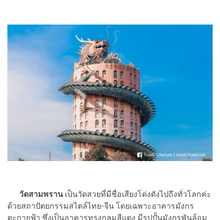
วัดสามพราน
เป็นวัดสวยที่มีชื่อเสียงโด่งดังไปถึงทั่วโลกค่ะ
ด้วยสถาปัตยกรรมสไตล์ไทย-จีน โดยเฉพาะอาคารมังกร
ตะกายฟ้า ซึ่งเป็นอาคารทรงกลมสีแดง มีรูปปั้นมังกรพันล้อม