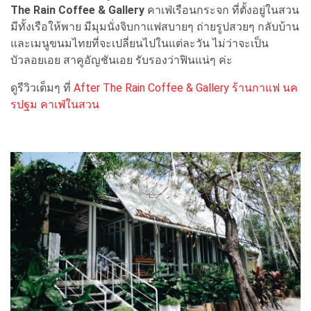
The Rain Coffee & Gallery
คาเฟ่เรือนกระจก ที่ตั้งอยู่ในสวน
มีทั้งเรือให้พาย มีมุมนั่งจิบกาแฟสบายๆ ถ่ายรูปสวยๆ กลับบ้าน
และเมนูขนมไทยที่จะเปลี่ยนไปในแต่ละวัน ไม่ว่าจะเป็น
บัวลอยเอย สาคูอัญชันเอย รับรองว่าฟินแน่ๆ ค่ะ
ดูรีวิวเต็มๆ ที่
After The Rain Coffee & Gallery ร้านกาแฟ นค
รปฐม คาเฟ่ในสวน