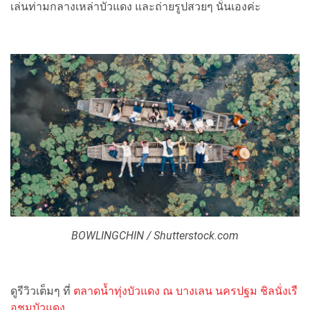
เล่นท่ามกลางเหล่าบัวแดง และถ่ายรูปสวยๆ นั่นเองค่ะ
BOWLINGCHIN / Shutterstock.com
ดูรีวิวเต็มๆ ที่
ตลาดน้ำทุ่งบัวแดง ณ บางเลน นครปฐม ชิลนั่งเรื
อชมบัวแดง