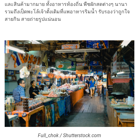
และสินค้ามากมาย ทั้งอาหารท้องถิ่น พืชผักสดต่างๆ นานา
รวมถึงเป็ดพะโล้เจ้าดั้งเดิมที่แพอาหารริมน้ำ รับรองว่าถูกใจ
สายกิน สายถ่ายรูปแน่นอน
Full_chok / Shutterstock.com