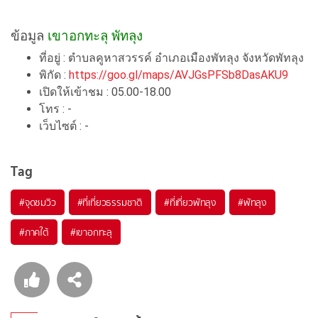
ข้อมูล
เขาอกทะลุ พัทลุง
ที่อยู่ : ตำบลคูหาสวรรค์ อำเภอเมืองพัทลุง จังหวัดพัทลุง
พิกัด :
https://goo.gl/maps/AVJGsPFSb8DasAKU9
เปิดให้เข้าชม : 05.00-18.00
โทร : -
เว็บไซต์ : -
Tag
#จุดชมวิว
#ที่เที่ยวธรรมชาติ
#ที่เที่ยวพัทลุง
#พัทลุง
#ภาคใต้
#เขาอกทะลุ