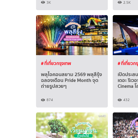
3K
2.5K
# ที่เที่ยวกรุงเทพ
# ที่เที่ยวก
พลุไอคอนสยาม 2569 พลุสีรุ้ง
เปิดประสบก
ฉลองเดือน Pride Month จุด
เดอะ ริเวอ
ถ่ายรูปสวยๆ
Cinema โล
874
432