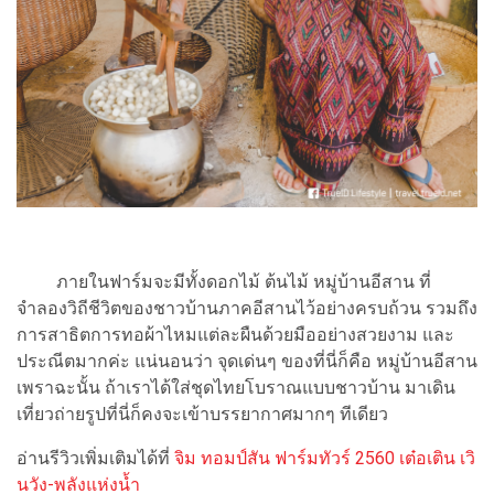
ภายในฟาร์มจะมีทั้งดอกไม้ ต้นไม้ หมู่บ้านอีสาน ที่
จำลองวิถีชีวิตของชาวบ้านภาคอีสานไว้อย่างครบถ้วน รวมถึง
การสาธิตการทอผ้าไหมแต่ละผืนด้วยมืออย่างสวยงาม และ
ประณีตมากค่ะ แน่นอนว่า จุดเด่นๆ ของที่นี่ก็คือ หมู่บ้านอีสาน
เพราฉะนั้น ถ้าเราได้ใส่ชุดไทยโบราณแบบชาวบ้าน มาเดิน
เที่ยวถ่ายรูปที่นี่ก็คงจะเข้าบรรยากาศมากๆ ทีเดียว
อ่านรีวิวเพิ่มเติมได้ที่
จิม ทอมป์สัน ฟาร์มทัวร์ 2560 เต๋อเติน เวิ
นวัง-พลังแห่งน้ำ