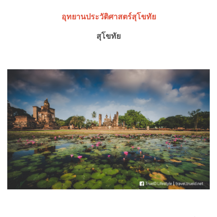
อุทยานประวัติศาสตร์สุโขทัย
สุโขทัย