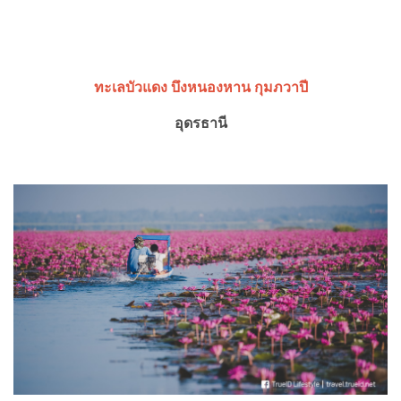
ทะเลบัวแดง บึงหนองหาน กุมภวาปี
อุดรธานี