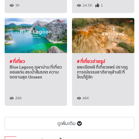
3K
24.5K
1
# ที่เที่ยว
# ที่เที่ยวถ่ายรูป
Blue Lagoon ภูผาม่าน ที่เที่ยว
แพะเมืองผี ที่เที่ยวแพร่ ปรากฎ
ขอนแก่น สระน้ำสีมรกต ความ
การณ์ธรรมชาติอายุล้านปี ที่
งดงามสุด Unseen
ใครก็รู้จัก
26K
46K
ดูเพิ่มเติม