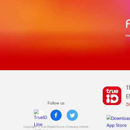
T
E
Follow us
อ
Copyright © True Digital Group Company Limited.