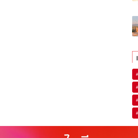
#
#
#
#