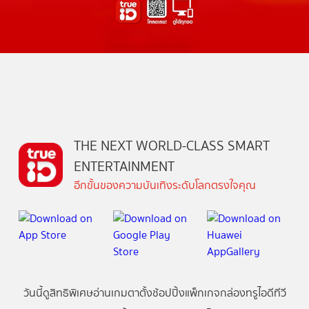
THE NEXT WORLD-CLASS SMART
ENTERTAINMENT
อีกขั้นของความบันเทิงระดับโลกตรงใจคุณ
วันนี้
ดู
สิทธิพิเศษ
อ่าน
เกม
ตาตั้ง
ช้อปปิ้ง
แพ็กเกจ
กล่องทรูไอดีทีวี