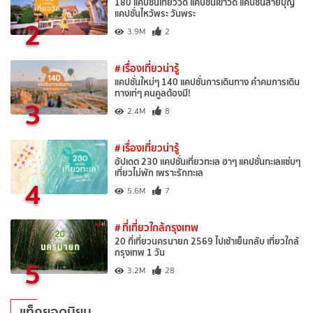
180 แคปชั่นเที่ยววัด แคปชั่นเข้าวัด แคปชั่นสายบุญ
แคปชั่นไหว้พระ วันพระ
2
3.9M
2
# เรื่องเที่ยวน่ารู้
แคปชั่นใหม่ๆ 140 แคปชั่นการเดินทาง คำคมการเดิน
ทางเท่ๆ คนคูลต้องมี!
3
2.4M
8
# เรื่องเที่ยวน่ารู้
อัปเดต 230 แคปชั่นเที่ยวทะเล ฮาๆ แคปชั่นทะเลแซ่บๆ
เที่ยวไม่พัก เพราะรักทะเล
4
5.6M
7
# ที่เที่ยวใกล้กรุงเทพ
20 ที่เที่ยวนครนายก 2569 ไปเช้าเย็นกลับ เที่ยวใกล้
กรุงเทพ 1 วัน
5
3.2M
28
แท็กยอดนิยม