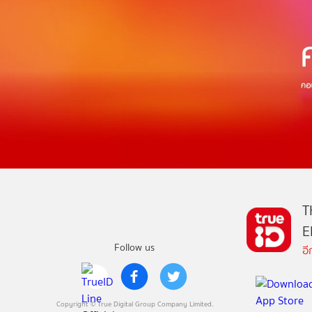
T
E
Follow us
อ
Copyright © True Digital Group Company Limited.