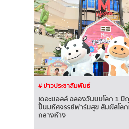
# ข่าวประชาสัมพันธ์
เดอะมอลล์ ฉลองวันนมโลก 1 มิ
ปั้นมหัศจรรย์ฟาร์มสุข สัมผัสโ
กลางห้าง