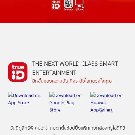
THE NEXT WORLD-CLASS SMART
ENTERTAINMENT
อีกขั้นของความบันเทิงระดับโลกตรงใจคุณ
วันนี้
ดู
สิทธิพิเศษ
อ่าน
เกม
ตาตั้ง
ช้อปปิ้ง
แพ็กเกจ
กล่องทรูไอดีทีวี