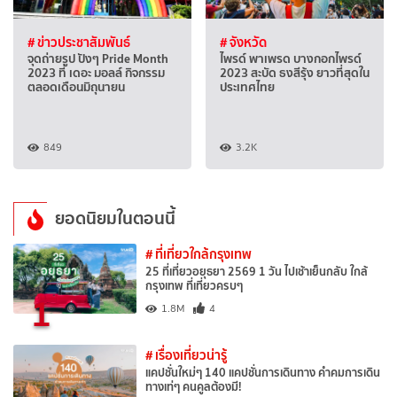
# ข่าวประชาสัมพันธ์
# จังหวัด
จุดถ่ายรูป ปังๆ Pride Month
ไพรด์ พาเพรด บางกอกไพรด์
2023 ที่ เดอะ มอลล์ กิจกรรม
2023 สะบัด ธงสีรุ้ง ยาวที่สุดใน
ตลอดเดือนมิถุนายน
ประเทศไทย
849
3.2K
ยอดนิยมในตอนนี้
# ที่เที่ยวใกล้กรุงเทพ
25 ที่เที่ยวอยุธยา 2569 1 วัน ไปเช้าเย็นกลับ ใกล้
กรุงเทพ ที่เที่ยวครบๆ
1
1.8M
4
# เรื่องเที่ยวน่ารู้
แคปชั่นใหม่ๆ 140 แคปชั่นการเดินทาง คำคมการเดิน
ทางเท่ๆ คนคูลต้องมี!