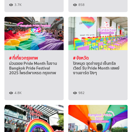
3.7K
858
# ที่เที่ยวกรุงเทพ
# จังหวัด
ม่วนจอย Pride Month ในงาน
ปักหมุด จุดถ่ายรูป เซ็นทรัล
Bangkok Pride Festival
เวิลด์ รับ Pride Month เสพย์
2025 ไพรด์พาเหรด กรุงเทพ
งานอาร์ต ปังๆ
4.8K
982