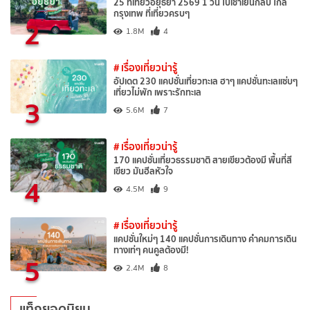
25 ที่เที่ยวอยุธยา 2569 1 วัน ไปเช้าเย็นกลับ ใกล้
กรุงเทพ ที่เที่ยวครบๆ
2
1.8M
4
# เรื่องเที่ยวน่ารู้
อัปเดต 230 แคปชั่นเที่ยวทะเล ฮาๆ แคปชั่นทะเลแซ่บๆ
เที่ยวไม่พัก เพราะรักทะเล
3
5.6M
7
# เรื่องเที่ยวน่ารู้
170 แคปชั่นเที่ยวธรรมชาติ สายเขียวต้องมี พื้นที่สี
เขียว มันฮีลหัวใจ
4
4.5M
9
# เรื่องเที่ยวน่ารู้
แคปชั่นใหม่ๆ 140 แคปชั่นการเดินทาง คำคมการเดิน
ทางเท่ๆ คนคูลต้องมี!
5
2.4M
8
แท็กยอดนิยม