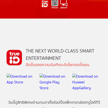
THE NEXT WORLD-CLASS SMART
ENTERTAINMENT
อีกขั้นของความบันเทิงระดับโลกตรงใจคุณ
วันนี้
ดู
สิทธิพิเศษ
อ่าน
เกม
ตาตั้ง
ช้อปปิ้ง
แพ็กเกจ
กล่องทรูไอดีทีวี