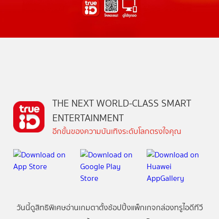
THE NEXT WORLD-CLASS SMART
ENTERTAINMENT
อีกขั้นของความบันเทิงระดับโลกตรงใจคุณ
วันนี้
ดู
สิทธิพิเศษ
อ่าน
เกม
ตาตั้ง
ช้อปปิ้ง
แพ็กเกจ
กล่องทรูไอดีทีวี