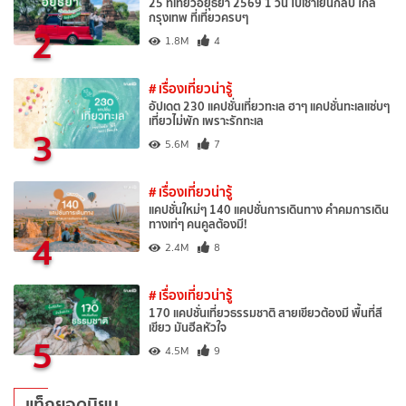
25 ที่เที่ยวอยุธยา 2569 1 วัน ไปเช้าเย็นกลับ ใกล้
กรุงเทพ ที่เที่ยวครบๆ
2
1.8M
4
# เรื่องเที่ยวน่ารู้
อัปเดต 230 แคปชั่นเที่ยวทะเล ฮาๆ แคปชั่นทะเลแซ่บๆ
เที่ยวไม่พัก เพราะรักทะเล
3
5.6M
7
# เรื่องเที่ยวน่ารู้
แคปชั่นใหม่ๆ 140 แคปชั่นการเดินทาง คำคมการเดิน
ทางเท่ๆ คนคูลต้องมี!
4
2.4M
8
# เรื่องเที่ยวน่ารู้
170 แคปชั่นเที่ยวธรรมชาติ สายเขียวต้องมี พื้นที่สี
เขียว มันฮีลหัวใจ
5
4.5M
9
แท็กยอดนิยม